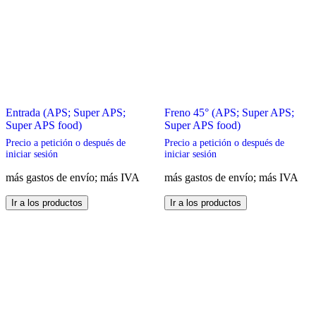
Entrada (APS; Super APS;
Freno 45° (APS; Super APS;
Super APS food)
Super APS food)
Precio a petición o después de
Precio a petición o después de
iniciar sesión
iniciar sesión
más gastos de envío; más IVA
más gastos de envío; más IVA
Este
Este
Ir a los productos
Ir a los productos
producto
producto
tiene
tiene
múltiples
múltiples
variantes.
variantes.
Las
Las
opciones
opciones
se
se
pueden
pueden
elegir
elegir