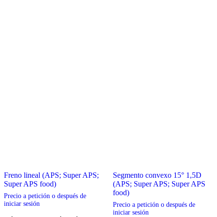
en
en
la
la
página
página
de
de
producto
producto
Freno lineal (APS; Super APS;
Segmento convexo 15° 1,5D
Super APS food)
(APS; Super APS; Super APS
food)
Precio a petición o después de
iniciar sesión
Precio a petición o después de
iniciar sesión