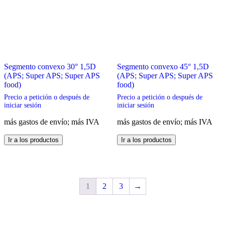
Segmento convexo 30° 1,5D
Segmento convexo 45° 1,5D
(APS; Super APS; Super APS
(APS; Super APS; Super APS
food)
food)
Precio a petición o después de
Precio a petición o después de
iniciar sesión
iniciar sesión
más gastos de envío; más IVA
más gastos de envío; más IVA
Este
Este
Ir a los productos
Ir a los productos
producto
producto
tiene
tiene
múltiples
múltiples
variantes.
variantes.
Las
Las
1
2
3
→
opciones
opciones
se
se
pueden
pueden
elegir
elegir