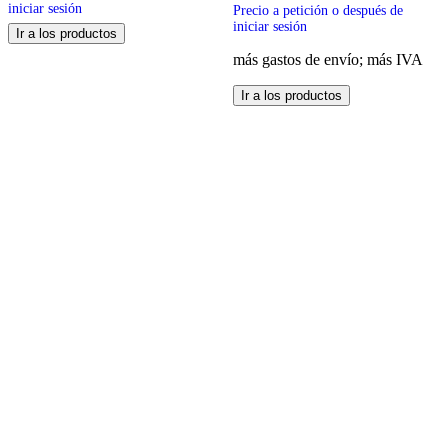
iniciar sesión
Precio a petición o después de
iniciar sesión
Ir a los productos
más gastos de envío; más IVA
Este
Ir a los productos
producto
tiene
múltiples
variantes.
Las
opciones
se
pueden
elegir
en
la
página
de
producto