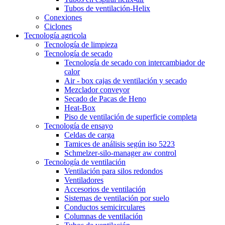
Tubos de ventilación-Helix
Conexiones
Ciclones
Tecnología agricola
Tecnología de limpieza
Tecnología de secado
Tecnología de secado con intercambiador de
calor
Air - box cajas de ventilación y secado
Mezclador conveyor
Secado de Pacas de Heno
Heat-Box
Piso de ventilación de superficie completa
Tecnología de ensayo
Celdas de carga
Tamices de análisis según iso 5223
Schmelzer-silo-manager aw control
Tecnología de ventilación
Ventilación para silos redondos
Ventiladores
Accesorios de ventilación
Sistemas de ventilación por suelo
Conductos semicirculares
Columnas de ventilación