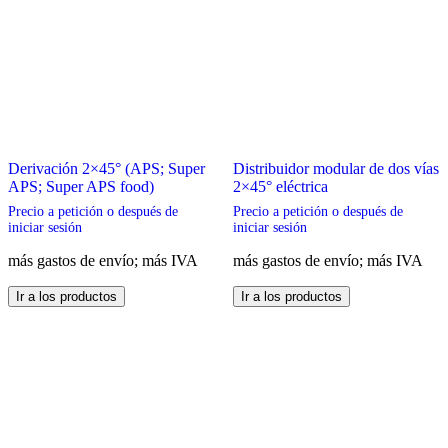
Derivación 2×45° (APS; Super
Distribuidor modular de dos vías
APS; Super APS food)
2×45° eléctrica
Precio a petición o después de
Precio a petición o después de
iniciar sesión
iniciar sesión
más gastos de envío; más IVA
más gastos de envío; más IVA
Este
Este
Ir a los productos
Ir a los productos
producto
producto
tiene
tiene
múltiples
múltiples
variantes.
variantes.
Las
Las
opciones
opciones
se
se
pueden
pueden