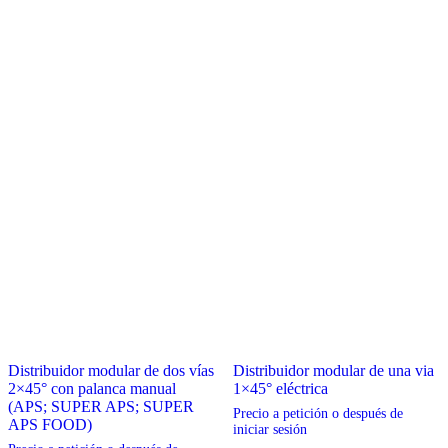
elegir
elegir
en
en
la
la
página
página
de
de
producto
producto
Distribuidor modular de dos vías
Distribuidor modular de una via
2×45° con palanca manual
1×45° eléctrica
(APS; SUPER APS; SUPER
Precio a petición o después de
APS FOOD)
iniciar sesión