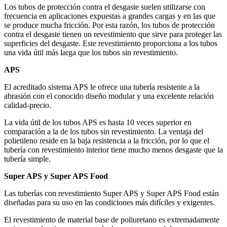
en
en
Los tubos de protección contra el desgaste suelen utilizarse con
la
la
frecuencia en aplicaciones expuestas a grandes cargas y en las que
página
página
se produce mucha fricción. Por esta razón, los tubos de protección
de
de
contra el desgaste tienen un revestimiento que sirve para proteger las
producto
producto
superficies del desgaste. Este revestimiento proporciona a los tubos
una vida útil más larga que los tubos sin revestimiento.
APS
El acreditado sistema APS le ofrece una tubería resistente a la
abrasión con el conocido diseño modular y una excelente relación
calidad-precio.
La vida útil de los tubos APS es hasta 10 veces superior en
comparación a la de los tubos sin revestimiento. La ventaja del
polietileno reside en la baja resistencia a la fricción, por lo que el
tubería con revestimiento interior tiene mucho menos desgaste que la
tubería simple.
Super APS y Super APS Food
Las tuberías con revestimiento Super APS y Super APS Food están
diseñadas para su uso en las condiciones más difíciles y exigentes.
El revestimiento de material base de poliuretano es extremadamente