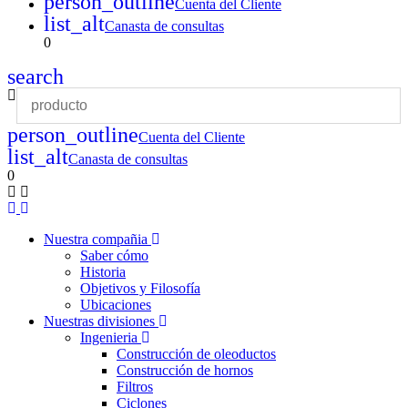
person_outline
Cuenta del Cliente
list_alt
Canasta de consultas
0
search
person_outline
Cuenta del Cliente
list_alt
Canasta de consultas
0
Nuestra compañia
Saber cómo
Historia
Objetivos y Filosofía
Ubicaciones
Nuestras divisiones
Ingenieria
Construcción de oleoductos
Construcción de hornos
Filtros
Ciclones