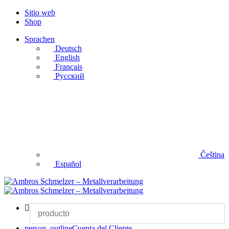
Sitio web
Shop
Sprachen
Deutsch
English
Français
Русский
Čeština
Español
person_outline
Cuenta del Cliente