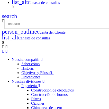
list_alt
Canasta de consultas
0
search
person_outline
Cuenta del Cliente
list_alt
Canasta de consultas
0
Nuestra compañia
Saber cómo
Historia
Objetivos y Filosofía
Ubicaciones
Nuestras divisiones
Ingenieria
Construcción de oleoductos
Construcción de hornos
Filtros
Ciclones
Chimeneas de acero