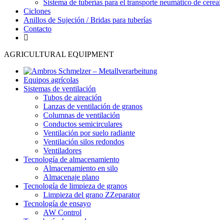
Sistema de tuberías para el transporte neumático de cerea
Ciclones
Anillos de Sujeción / Bridas para tuberías
Contacto
AGRICULTURAL EQUIPMENT
Equipos agrícolas
Sistemas de ventilación
Tubos de aireación
Lanzas de ventilación de granos
Columnas de ventilación
Conductos semicirculares
Ventilación por suelo radiante
Ventilación silos redondos
Ventiladores
Tecnología de almacenamiento
Almacenamiento en silo
Almacenaje plano
Tecnología de limpieza de granos
Limpieza del grano ZZeparator
Tecnología de ensayo
AW Control