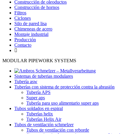
Construcción de oleoductos
Construcción de hornos
Filtros
Ciclones
Silo de pared lisa
Chimeneas de acero
Montaje industrial
Producción
Contacto
MODULAR PIPEWORK SYSTEMS
Sistemas de tuberias modulares
Tubería asw
Tuberías con sistema de protección contra la abrasión
Tubería APS
Super aps
Tubería para uso alimentario super aps
Tubos soldados en espiral
Tuberías helix
Tuberías Helix Air
Tubos de ventilación schmelzer
Tubos de ventilación con reborde