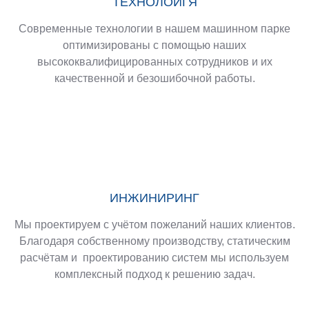
ТЕХНОЛОИГЯ
СЕРВИС
ИНФОРМАЦИЯ
Современные технологии в нашем машинном парке
Каталоги
выходные
оптимизированы с помощью наших
Сертификаты
данные
высококвалифицированных сотрудников и их
Инструкции
Защита
качественной и безошибочной работы.
по
данных
эксплуатации
Индекс цен
на сталь
ИНЖИНИРИНГ
Мы проектируем с учётом пожеланий наших клиентов.
Благодаря собственному производству, статическим
расчётам и проектированию систем мы используем
комплексный подход к решению задач.