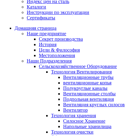
Индекс цен на сталь
Каталоги
Инструкции по эксплуатации
Сертификаты
Домашняя страница
Наше предприятие
Секрет производства
История
Цели & Философия
Местоположения
Наши Подразделения
Сельскохозяйственное Оборудование
Технология Вентилирования
Вентиляционные трубы
вентиляционные копья
Полукруглые каналы
Вентиляционные столбы
Подпольная вентиляция
Вентиляция круглых силосов
Вентилятор
Технология хранения
Силосное Хранение
Hапольные хранилища
Технология очистки