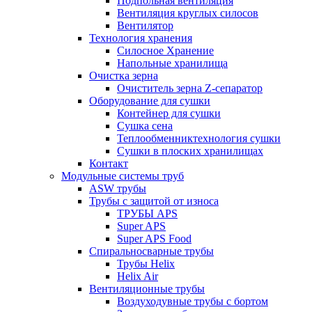
Подпольная вентиляция
Вентиляция круглых силосов
Вентилятор
Технология хранения
Силосное Хранение
Hапольные хранилища
Очистка зерна
Очиститель зерна Z-сепаратор
Oборудование для сушки
Контейнер для сушки
Сушка сена
Теплообменниктехнология сушки
Cушки в плоских хранилищах
Контакт
Модульные системы труб
ASW трубы
Трубы с защитой от износа
ТРУБЫ APS
Super APS
Super APS Food
Спиральносварные трубы
Трубы Helix
Helix Air
Вентиляционные трубы
Bоздуходувные трубы с бортом