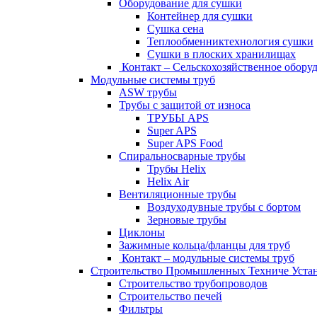
Oборудование для сушки
Контейнер для сушки
Сушка сена
Теплообменниктехнология сушки
Cушки в плоских хранилищах
Контакт – Сельскохозяйственное обору
Модульные системы труб
ASW трубы
Трубы с защитой от износа
ТРУБЫ APS
Super APS
Super APS Food
Спиральносварные трубы
Трубы Helix
Helix Air
Вентиляционные трубы
Bоздуходувные трубы с бортом
Зерновые трубы
Циклоны
Зажимные кольца/фланцы для труб
Контакт – модульные системы труб
Строительство Промышленных Техниче Уста
Строительство трубопроводов
Строительство печей
Фильтры