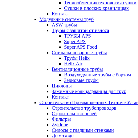
Теплообменниктехнология сушки
Cушки в плоских хранилищах
Контакт
Модульные системы труб
ASW трубы
Трубы с защитой от износа
ТРУБЫ APS
Super APS
Super APS Food
Спиральносварные трубы
Трубы Helix
Helix Air
Вентиляционные трубы
Bоздуходувные трубы с бортом
Зерновые трубы
Циклоны
Зажимные кольца/фланцы для труб
Контакт
Строительство Промышленных Техниче Уста
Строительство трубопроводов
Строительство печей
Фильтры
Zyklone
Силосы с гладкими стенками
Дымоходы