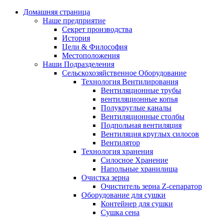
Домашняя страница
Наше предприятие
Секрет производства
История
Цели & Философия
Местоположения
Наши Подразделения
Сельскохозяйственное Оборудование
Технология Вентилирования
Вентиляционные трубы
вентиляционные копья
Полукруглые каналы
Вентиляционные столбы
Подпольная вентиляция
Вентиляция круглых силосов
Вентилятор
Технология хранения
Силосное Хранение
Hапольные хранилища
Очистка зерна
Очиститель зерна Z-сепаратор
Oборудование для сушки
Контейнер для сушки
Сушка сена