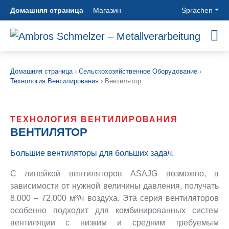
Домашняя страница
Магазин
Sprachen
НАШЕ
СТРОИТЕЛЬСТВО
МОДУЛЬНЫЕ
СЕЛЬСКОХО
ПРЕДПРИЯТИЕ
ПРОМЫШЛЕННЫХ
ТРУБНЫЕ
ОБОРУДОВА
Домашняя страница
›
Сельскохозяйственное Оборудование
›
ТЕХНИЧЕ
СИСТЕМЫ
Технология Вентилирования
›
Вентилятор
Секрет
Сельскохозяйств
УСТАНОВОК
производства
Оборудование
Модульные
История
Технология
системы
Строительство
Цели &
Вентилирования
труб
Промышленных
ТЕХНОЛОГИЯ ВЕНТИЛИРОВАНИЯ
Философия
Технология
ASW трубы
ВЕНТИЛЯТОР
Техниче
Местоположения
хранения
Трубы с
Установок
Очистка
защитой от
Строительство
Большие вентиляторы для больших задач.
зерна
износа
трубопроводов
КОНТАКТ
Технология
Спиральносварные
С линейкой вентиляторов ASAJG возможно, в
Строительство
тестирования
трубы
печей
зависимости от нужной величины давления, получать
Проезд
Oборудование
Вентиляционные
Фильтры
8.000 – 72.000 м³/ч воздуха. Эта серия вентиляторов
Контактное
для сушки
трубы
Zyklone
особенно подходит для комбинированных систем
лицо
Контакт
Циклоны
Силосы с
вентиляции с низким и средним требуемым
Контактная
Зажимные