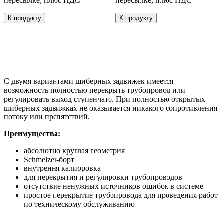
пересылке; плюс НДС
пересылке; плюс НДС
Этот
Этот
К продукту
К продукту
товар
товар
имеет
имеет
несколько
несколько
вариаций.
вариаций.
Опции
Опции
можно
можно
выбрать
выбрать
С двумя вариантами шиберных задвижек имеется
на
на
возможность полностью перекрыть трубопровод или
странице
странице
регулировать выход ступенчато. При полностью открытых
товара.
товара.
шиберных задвижках не оказывается никакого сопротивления
потоку или препятствий.
Преимущества:
абсолютно круглая геометрия
Schmelzer-борт
внутрення калибровка
для перекрытия и регулировки трубопроводов
отсутствие ненужных источников ошибок в системе
простое перекрытие трубопровода для проведения работ
по техническому обслуживанию