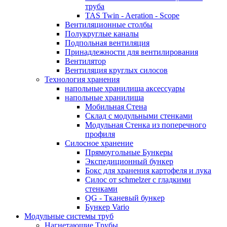
труба
TAS Twin - Aeration - Scope
Вентиляционные столбы
Полукруглые каналы
Подпольная вентиляция
Принадлежности для вентилирования
Вентилятор
Вентиляция круглых силосов
Технология хранения
напольныe хранилища аксессуары
напольныe хранилища
Мобильная Стена
Склад с модульными стенками
Модульная Стенка из поперечного
профиля
Силосное хранение
Прямоугольные Бункеры
Экспедиционный бункер
Бокс для хранения картофеля и лука
Силос от schmelzer с гладкими
стенками
QG - Тканевый бункер
Бункер Vario
Модульные системы труб
Нагнетающие Tрубы