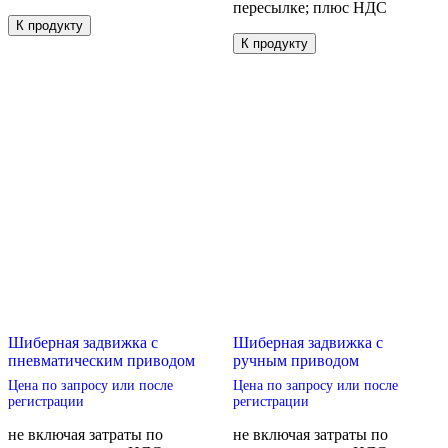
пересылке; плюс НДС
Этот
К продукту
товар
Этот
К продукту
имеет
товар
несколько
имеет
вариаций.
несколько
Опции
вариаций.
можно
Опции
выбрать
можно
на
выбрать
странице
на
товара.
странице
товара.
Шиберная задвижка с
Шиберная задвижка с
пневматическим приводом
ручным приводом
Цена по запросу или после
Цена по запросу или после
регистрации
регистрации
не включая затраты по
не включая затраты по