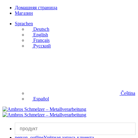
Домашняя страница
Магазин
Sprachen
Deutsch
English
Français
Русский
Čeština
Español
person_outline
Учётная запись клиента