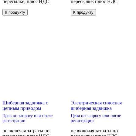
пересылке; плюс НДС
пересылке; плюс НДС
Этот
Этот
К продукту
К продукту
товар
товар
имеет
имеет
несколько
несколько
вариаций.
вариаций.
Опции
Опции
можно
можно
выбрать
выбрать
на
на
странице
странице
товара.
товара.
Шиберная задвижка с
Электрическая силосная
цепным приводом
шиберная задвижка
Цена по запросу или после
Цена по запросу или после
регистрации
регистрации
не включая затраты по
не включая затраты по