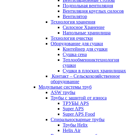
Вентиляционные столбы
Подпольная вентиляция
Вентиляция круглых силосов
Вентилятор
Технология хранения
Силосное Хранение
Hапольные хранилища
Технология очистки
Oборудование для сушки
Контейнер для сушки
Сушка сена
Теплообменниктехнология
сушки
Cушки в плоских хранилищах
Контакт – Сельскохозяйственное
оборудование
Модульные системы труб
ASW трубы
Трубы с защитой от износа
ТРУБЫ APS
Super APS
Super APS Food
Спиральносварные трубы
Трубы Helix
Helix Air