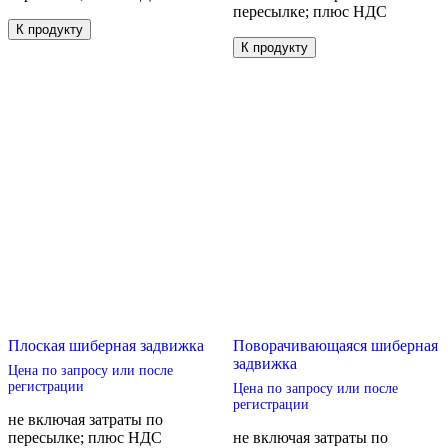
пересылке; плюс НДС
Этот
К продукту
товар
Этот
К продукту
имеет
товар
несколько
имеет
вариаций.
несколько
Опции
вариаций.
можно
Опции
выбрать
можно
на
выбрать
странице
на
товара.
странице
товара.
Плоская шиберная задвижка
Поворачивающаяся шиберная
задвижка
Цена по запросу или после
регистрации
Цена по запросу или после
регистрации
не включая затраты по
пересылке; плюс НДС
не включая затраты по