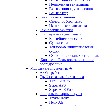
Вентиляционные столбы
Подпольная вентиляция
Вентиляция круглых силосов
Вентилятор
Технология хранения
Силосное Хранение
Hапольные хранилища
Технология очистки
Oборудование для сушки
Контейнер для сушки
Сушка сена
Теплообменниктехнология
сушки
Cушки в плоских хранилищах
Контакт – Сельскохозяйственное
оборудование
Модульные системы труб
ASW трубы
Трубы с защитой от износа
ТРУБЫ APS
Super APS
Super APS Food
Спиральносварные трубы
Трубы Helix
Helix Air