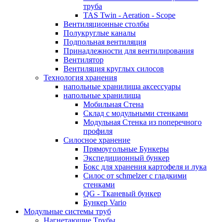
труба
TAS Twin - Aeration - Scope
Вентиляционные столбы
Полукруглые каналы
Подпольная вентиляция
Принадлежности для вентилирования
Вентилятор
Вентиляция круглых силосов
Технология хранения
напольныe хранилища аксессуары
напольныe хранилища
Мобильная Стена
Склад с модульными стенками
Модульная Стенка из поперечного
профиля
Силосное хранение
Прямоугольные Бункеры
Экспедиционный бункер
Бокс для хранения картофеля и лука
Силос от schmelzer с гладкими
стенками
QG - Тканевый бункер
Бункер Vario
Модульные системы труб
Нагнетающие Tрубы