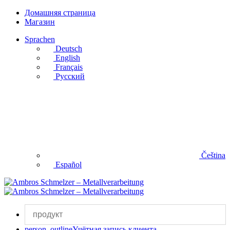
Домашняя страница
Магазин
Sprachen
Deutsch
English
Français
Русский
Čeština
Español
person_outline
Учётная запись клиента