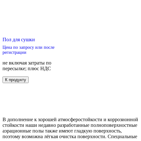
Пол для сушки
Цена по запросу или после
регистрации
не включая затраты по
пересылке; плюс НДС
Этот
К продукту
товар
имеет
несколько
вариаций.
Опции
можно
выбрать
В дополнение к хорошей атмосферостойкости и коррозионной
на
стойкости наши недавно разработанные полноповерхностные
странице
аэрационные полы также имеют гладкую поверхность,
товара.
поэтому возможна лёгкая очистка поверхности. Специальные