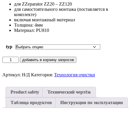
для ZZeparator ZZ20 – ZZ120
для самостоятельного монтажа (поставляется в
комплекте)
включая монтажный материал
Толщина: 4мм
Материал: PU810
typ
Количество
добавить в корзину запросов
товара
Защита
от
Артикул:
Н/Д
Категория:
Технология очистки
износа
для
ZZeparator
Product safety
Технический чертёж
Таблица продуктов
Инструкция по эксплуатации