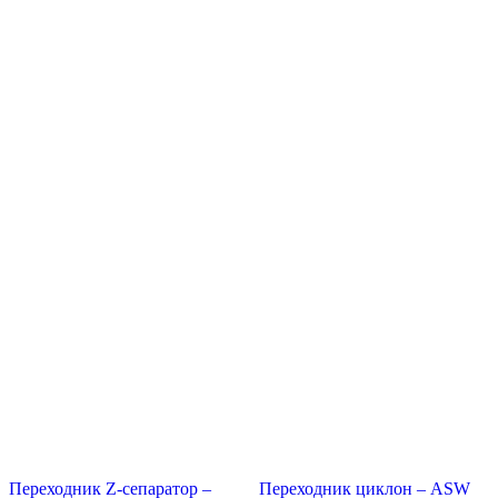
можно
Опции
выбрать
можно
на
выбрать
странице
на
товара.
странице
товара.
Переходник Z-сепаратор –
Переходник циклон – ASW