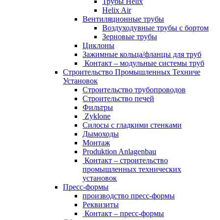
Трубы Helix
Helix Air
Вентиляционные трубы
Bоздуходувные трубы с бортом
Зерновые трубы
Циклоны
Зажимные кольца/фланцы для труб
Контакт – модульные системы труб
Строительство Промышленных Техниче
Установок
Строительство трубопроводов
Строительство печей
Фильтры
Zyklone
Силосы с гладкими стенками
Дымоходы
Монтаж
Produktion Anlagenbau
Контакт – строительство
промышленных технических
установок
Пресс-формы
производство пресс-формы
Pеквизиты
Контакт – пресс-формы