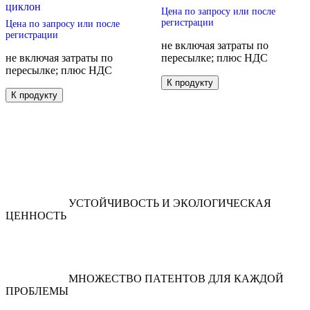
циклон
Цена по запросу или после
регистрации
Цена по запросу или после
регистрации
не включая затраты по
не включая затраты по
пересылке; плюс НДС
пересылке; плюс НДС
Этот
К продукту
Этот
товар
К продукту
товар
имеет
имеет
несколько
несколько
вариаций.
вариаций.
Опции
Опции
можно
можно
выбрать
выбрать
на
на
странице
УСТОЙЧИВОСТЬ И ЭКОЛОГИЧЕСКАЯ
странице
товара.
ЦЕННОСТЬ
товара.
МНОЖЕСТВО ПАТЕНТОВ ДЛЯ КАЖДОЙ
ПРОБЛЕМЫ