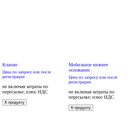
Клапан
Мобильное нижнее
основание
Цена по запросу или после
регистрации
Цена по запросу или после
регистрации
не включая затраты по
пересылке; плюс НДС
не включая затраты по
пересылке; плюс НДС
Этот
К продукту
товар
Этот
К продукту
имеет
товар
несколько
имеет
вариаций.
несколько
Опции
вариаций.