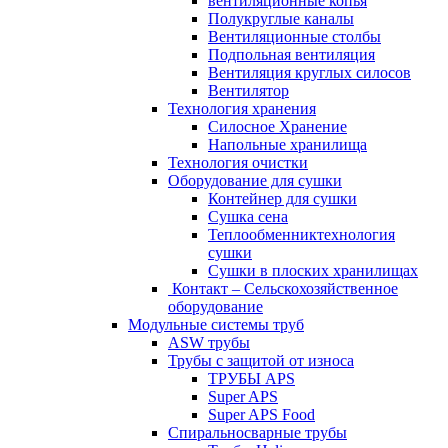
вентиляционные копья
Полукруглые каналы
Вентиляционные столбы
Подпольная вентиляция
Вентиляция круглых силосов
Вентилятор
Технология хранения
Силосное Хранение
Hапольные хранилища
Технология очистки
Oборудование для сушки
Контейнер для сушки
Сушка сена
Теплообменниктехнология
сушки
Cушки в плоских хранилищах
Контакт – Сельскохозяйственное
оборудование
Модульные системы труб
ASW трубы
Трубы с защитой от износа
ТРУБЫ APS
Super APS
Super APS Food
Спиральносварные трубы