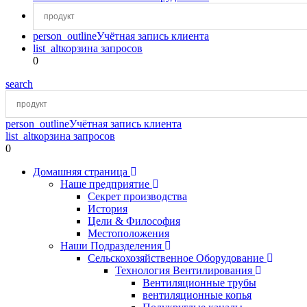
person_outline
Учётная запись клиента
list_alt
корзина запросов
0
search
person_outline
Учётная запись клиента
list_alt
корзина запросов
0
Домашняя страница
Наше предприятие
Секрет производства
История
Цели & Философия
Местоположения
Наши Подразделения
Сельскохозяйственное Оборудование
Технология Вентилирования
Вентиляционные трубы
вентиляционные копья