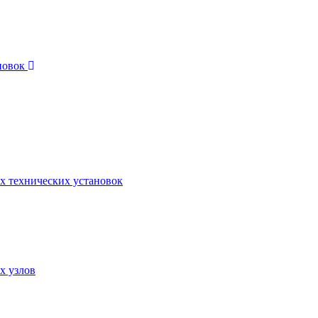
новок
х технических установок
х узлов