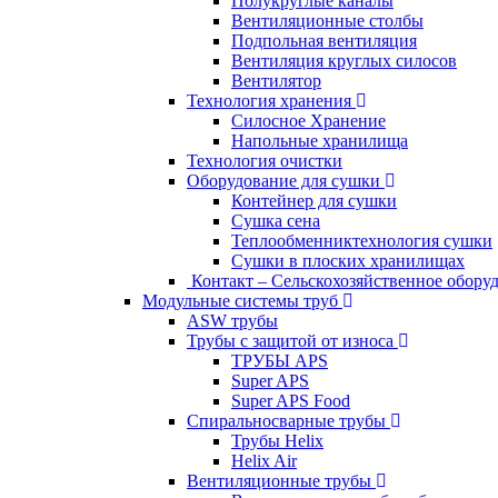
Полукруглые каналы
Вентиляционные столбы
Подпольная вентиляция
Вентиляция круглых силосов
Вентилятор
Технология хранения
Силосное Хранение
Hапольные хранилища
Технология очистки
Oборудование для сушки
Контейнер для сушки
Сушка сена
Теплообменниктехнология сушки
Cушки в плоских хранилищах
Контакт – Сельскохозяйственное обору
Модульные системы труб
ASW трубы
Трубы с защитой от износа
ТРУБЫ APS
Super APS
Super APS Food
Спиральносварные трубы
Трубы Helix
Helix Air
Вентиляционные трубы