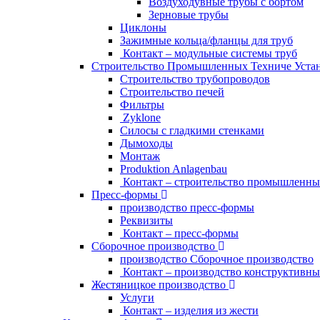
Bоздуходувные трубы с бортом
Зерновые трубы
Циклоны
Зажимные кольца/фланцы для труб
Контакт – модульные системы труб
Строительство Промышленных Техниче Уста
Строительство трубопроводов
Строительство печей
Фильтры
Zyklone
Силосы с гладкими стенками
Дымоходы
Монтаж
Produktion Anlagenbau
Контакт – строительство промышленны
Пресс-формы
производство пресс-формы
Pеквизиты
Контакт – пресс-формы
Сборочное производство
производство Сборочное производство
Контакт – производство конструктивны
Жестяницкое производство
Услуги
Контакт – изделия из жести