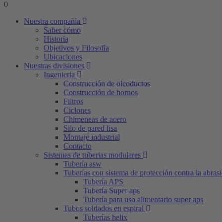
0
Nuestra compañia
Saber cómo
Historia
Objetivos y Filosofía
Ubicaciones
Nuestras divisiones
Ingenieria
Construcción de oleoductos
Construcción de hornos
Filtros
Ciclones
Chimeneas de acero
Silo de pared lisa
Montaje industrial
Contacto
Sistemas de tuberias modulares
Tubería asw
Tuberías con sistema de protección contra la abras
Tubería APS
Tubería Super aps
Tubería para uso alimentario super aps
Tubos soldados en espiral
Tuberías helix