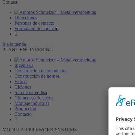
Contact
Direcciones
Personas de contacto
Formulario de contacto
Ir a la tienda
PLANT ENGINEERING
Ingenieria
Construcción de oleoductos
Construcción de hornos
Filtros
Ciclones
Silo de pared lisa
Chimeneas de acero
Montaje industrial
Producción
Contacto
MODULAR PIPEWORK SYSTEMS