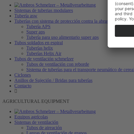
Sistemas de tuberias modulares
Tubería asw
Tuberías con sistema de protección contra la abrasión
Tubería APS
Super aps
Tubería para uso alimentario super aps
Tubos soldados en espiral
Tuberías helix
Tuberías Helix Air
Tubos de ventilación schmelzer
Tubos de ventilación con reborde
Sistema de tuberías para el transporte neumático de cerea
Ciclones
Anillos de Sujeción / Bridas para tuberías
Contacto
AGRICULTURAL EQUIPMENT
Equipos agrícolas
Sistemas de ventilación
Tubos de aireación
Lanzas de ventilación de granos