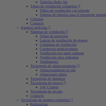
Tuberías Helix Air
Tubos de ventilación schmelzer
Tubos de ventilación con reborde
Sistema de tuberías para el transporte neumá
Ciclones
Contacto
Equipos agrícolas
Sistemas de ventilación
Tubos de aireación
Lanzas de ventilación de granos
Columnas de ventilación
Conductos semicirculares
Ventilación por suelo radiante
Ventilación silos redondos
Ventiladores
Tecnología de almacenamiento
Almacenamiento en silo
Almacenaje plano
Tecnología de limpieza
Tecnología de ensayo
AW Control
Tecnología de secado
Contacto
Tecnología de moldeo schmelzer
Referencias