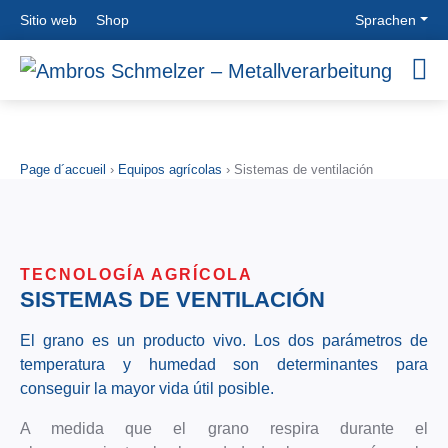
Sitio web
Shop
Sprachen
OUR
PLANT
MODULAR
AGRICULTUR
COMPANY
ENGINEERING
PIPEWORK
EQUIPMENT
SYSTEMS
Saber cómo
Ingenieria
Equipos
Page d´accueil
›
Equipos agrícolas
›
Sistemas de ventilación
Historia
Construcción
agrícolas
Sistemas
Objetivos y
de
Sistemas
de tuberias
Filosofía
oleoductos
de
modulares
Ubicaciones
Construcción
ventilación
Tubería
de hornos
Tecnología
TECNOLOGÍA AGRÍCOLA
asw
Filtros
de
SISTEMAS DE VENTILACIÓN
Tuberías
CONTACT
Ciclones
almacenamiento
con sistema
Silo de
Tecnología
de
El grano es un producto vivo. Los dos parámetros de
Direcciones
pared lisa
de limpieza
protección
temperatura y humedad son determinantes para
Personas de
Chimeneas
de granos
contra la
conseguir la mayor vida útil posible.
contacto
de acero
Tecnología
abrasión
Formulario de
Montaje
de ensayo
Tubos
A medida que el grano respira durante el
contacto
industrial
Tecnología
soldados