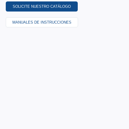
SOLICITE NUESTRO CATÁLOGO
SERVICE
INFORMATIONS
MANUALES DE INSTRUCCIONES
Catálogo
Imprimir
Certificados
Privacy
Manuales
policy
Indice de
precios del
acero