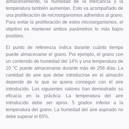
almacenamiento, la humedad de la mercancía y la
Producción
de secado
en espiral
temperatura también aumentan. Esto va acompañado de
Contacto
Contacto
Tubos de
una proliferación de microorganismos adheridos al grano.
ventilación
Para evitar la proliferación de estos microorganismos, el
schmelzer
objetivo es mantener ambos parámetros lo más bajos
Ciclones
posibles.
Anillos de
Sujeción /
El punto de referencia indica durante cuánto tiempo
Bridas para
puede almacenarse el grano. Por ejemplo, el grano con
tuberías
un contenido de humedad del 14% y una temperatura de
Contacto
10 °C puede almacenarse durante más de 256 días. La
cantidad de aire que debe introducirse en el almacén
MOULDING
ASSEMBLY
TINSMITHING
depende de lo que se quiera conseguir con el aire
TECHNOLOGY
PRODUCTION
introducido. Los siguientes valores han demostrado su
Plomería
eficacia en la práctica: La temperatura del aire
Servicios
Tecnología
Producción
introducido debe ser aprox. 5 grados inferior a la
Contacto
de moldeo
de
temperatura del grano. La humedad del aire aspirado no
schmelzer
subconjuntos
Referencias
Producción
debe superar el 65%.
IR A LA TIENDA
Producción
Contacto
Contacto