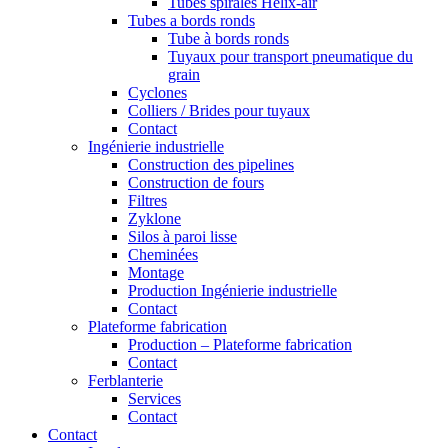
Tubes spiralés Helix-air
Tubes a bords ronds
Tube à bords ronds
Tuyaux pour transport pneumatique du
grain
Cyclones
Colliers / Brides pour tuyaux
Contact
Ingénierie industrielle
Construction des pipelines
Construction de fours
Filtres
Zyklone
Silos à paroi lisse
Cheminées
Montage
Production Ingénierie industrielle
Contact
Plateforme fabrication
Production – Plateforme fabrication
Contact
Ferblanterie
Services
Contact
Contact