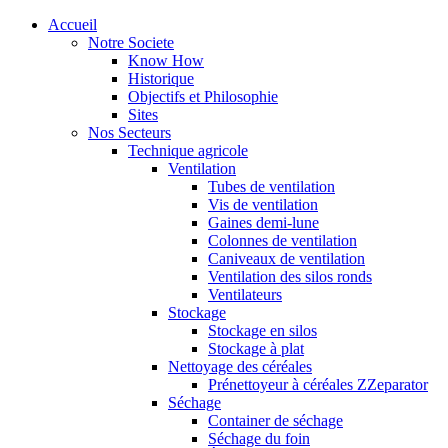
Accueil
Notre Societe
Know How
Historique
Objectifs et Philosophie
Sites
Nos Secteurs
Technique agricole
Ventilation
Tubes de ventilation
Vis de ventilation
Gaines demi-lune
Colonnes de ventilation
Caniveaux de ventilation
Ventilation des silos ronds
Ventilateurs
Stockage
Stockage en silos
Stockage à plat
Nettoyage des céréales
Prénettoyeur à céréales ZZeparator
Séchage
Container de séchage
Séchage du foin