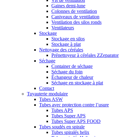
Vis de ventilation
Gaines demi-lune
Colonnes de ventilation
Caniveaux de ventilation
Ventilation des silos ronds
Ventilateurs
Stockage
Stockage en silos
Stockage à plat
Nettoyage des céréales
Prénettoyeur à céréales ZZeparator
Séchage
Container de séchage
Séchage du foin
Échangeur de chaleur
Séchage en stockage à plat
Contact
Tuyauterie modulaire
Tubes ASW
Tubes avec protection contre l’usure
Tubes APS
Tubes Super APS
Tubes Super APS FOOD
Tubes soudés en spirale
Tubes spiralés helix