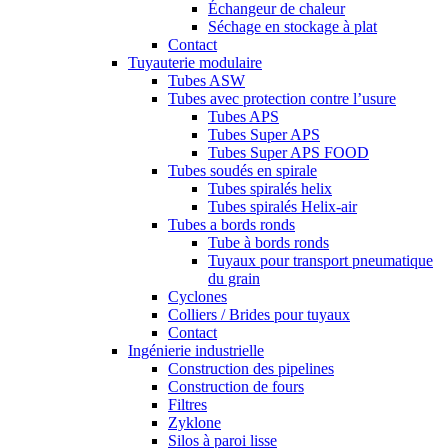
Échangeur de chaleur
Séchage en stockage à plat
Contact
Tuyauterie modulaire
Tubes ASW
Tubes avec protection contre l’usure
Tubes APS
Tubes Super APS
Tubes Super APS FOOD
Tubes soudés en spirale
Tubes spiralés helix
Tubes spiralés Helix-air
Tubes a bords ronds
Tube à bords ronds
Tuyaux pour transport pneumatique
du grain
Cyclones
Colliers / Brides pour tuyaux
Contact
Ingénierie industrielle
Construction des pipelines
Construction de fours
Filtres
Zyklone
Silos à paroi lisse