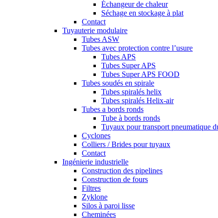
Échangeur de chaleur
Séchage en stockage à plat
Contact
Tuyauterie modulaire
Tubes ASW
Tubes avec protection contre l’usure
Tubes APS
Tubes Super APS
Tubes Super APS FOOD
Tubes soudés en spirale
Tubes spiralés helix
Tubes spiralés Helix-air
Tubes a bords ronds
Tube à bords ronds
Tuyaux pour transport pneumatique d
Cyclones
Colliers / Brides pour tuyaux
Contact
Ingénierie industrielle
Construction des pipelines
Construction de fours
Filtres
Zyklone
Silos à paroi lisse
Cheminées