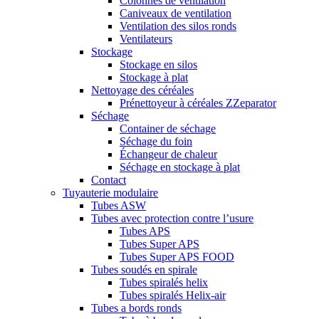
Colonnes de ventilation
Caniveaux de ventilation
Ventilation des silos ronds
Ventilateurs
Stockage
Stockage en silos
Stockage à plat
Nettoyage des céréales
Prénettoyeur à céréales ZZeparator
Séchage
Container de séchage
Séchage du foin
Échangeur de chaleur
Séchage en stockage à plat
Contact
Tuyauterie modulaire
Tubes ASW
Tubes avec protection contre l’usure
Tubes APS
Tubes Super APS
Tubes Super APS FOOD
Tubes soudés en spirale
Tubes spiralés helix
Tubes spiralés Helix-air
Tubes a bords ronds