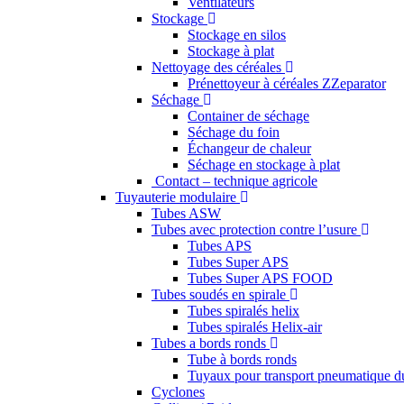
Ventilateurs
Stockage
Stockage en silos
Stockage à plat
Nettoyage des céréales
Prénettoyeur à céréales ZZeparator
Séchage
Container de séchage
Séchage du foin
Échangeur de chaleur
Séchage en stockage à plat
Contact – technique agricole
Tuyauterie modulaire
Tubes ASW
Tubes avec protection contre l’usure
Tubes APS
Tubes Super APS
Tubes Super APS FOOD
Tubes soudés en spirale
Tubes spiralés helix
Tubes spiralés Helix-air
Tubes a bords ronds
Tube à bords ronds
Tuyaux pour transport pneumatique d
Cyclones