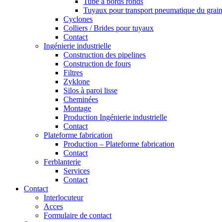
Tube à bords ronds
Tuyaux pour transport pneumatique du grai
Cyclones
Colliers / Brides pour tuyaux
Contact
Ingénierie industrielle
Construction des pipelines
Construction de fours
Filtres
Zyklone
Silos à paroi lisse
Cheminées
Montage
Production Ingénierie industrielle
Contact
Plateforme fabrication
Production – Plateforme fabrication
Contact
Ferblanterie
Services
Contact
Contact
Interlocuteur
Acces
Formulaire de contact