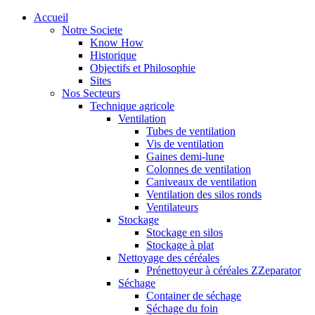
Accueil
Notre Societe
Know How
Historique
Objectifs et Philosophie
Sites
Nos Secteurs
Technique agricole
Ventilation
Tubes de ventilation
Vis de ventilation
Gaines demi-lune
Colonnes de ventilation
Caniveaux de ventilation
Ventilation des silos ronds
Ventilateurs
Stockage
Stockage en silos
Stockage à plat
Nettoyage des céréales
Prénettoyeur à céréales ZZeparator
Séchage
Container de séchage
Séchage du foin