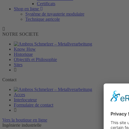
Certificats
Shop en ligne
Système de tuyauterie modulaire
Technique agricole
NOTRE SOCIETE
Know How
Historique
Objectifs et Philosophie
Sites
Contact
Acces
Interlocuteur
Formulaire de contact
Vers la boutique en ligne
Ingénierie industrielle