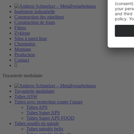
Ingénierie industrielle
Construction des pipelines
Construction de fours
Filtres
Zyklone
Silos à paroi lisse
Cheminées
Montage
Production
Contact
Tuyauterie modulaire
Tuyauterie modulaire
Tubes ASW
Tubes avec protection contre l’usure
Tubes APS
Tubes Super APS
Tubes Super APS FOOD
Tubes soudés en spirale
Tubes spiralés helix