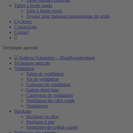
Tubes spiralés Helix-air
Tubes a bords ronds
Tube à bords ronds
Tuyaux pour transport pneumatique du grain
Cyclones
Connexions
Contact
Technique agricole
Technique agricole
Ventilation
Tubes de ventilation
Vis de ventilation
Colonnes de ventilation
Gaines demi-lune
Caniveaux de ventilation
Ventilation des silos ronds
Ventilateurs
Stockage
Stockage en silos
Stockage à plat
formulaire-de-cellule-carrée
Nettoyage des céréales