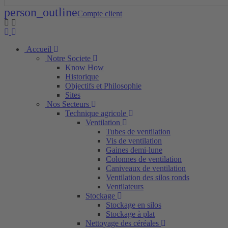
person_outline
Compte client
Accueil
Notre Societe
Know How
Historique
Objectifs et Philosophie
Sites
Nos Secteurs
Technique agricole
Ventilation
Tubes de ventilation
Vis de ventilation
Gaines demi-lune
Colonnes de ventilation
Caniveaux de ventilation
Ventilation des silos ronds
Ventilateurs
Stockage
Stockage en silos
Stockage à plat
Nettoyage des céréales