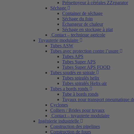
Prénettoyeur à céréales ZZeparator
Séchage
Container de séchage
Séchage du foin
Échangeur de chaleur
Séchage en stockage à plat
Contact – technique agricole
Tuyauterie modulaire
Tubes ASW
Tubes avec protection contre l’usure
Tubes APS
Tubes Super APS
Tubes Super APS FOOD
Tubes soudés en spirale
Tubes spiralés helix
Tubes spiralés Helix-air
Tubes a bords ronds
Tube à bords ronds
Tuyaux pour transport pneumatique d
Cyclones
Colliers / Brides pour tuyaux
Contact – tuyauterie modulaire
Ingénierie industrielle
Construction des pipelines
Construction de fours