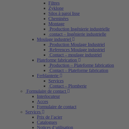
Filtres
Zyklone
Silos à paroi lisse
Cheminées
Montage
Production Ingénierie industrielle
contact – Ingénierie industrielle
Moulage industriel
Production Moulage Industriel
References Moulage industriel
Contact – moulage industriel
Plateforme fabrication
Production – Plateforme fabrication
Contact – Plateforme fabrication
Ferblanterie
Services
Contact – Plomberie
Formulaire de contact
Interlocuteur
Acces
Formulaire de contact
Services
Prix de l’acier
Catalogues
Notices d’utilisation