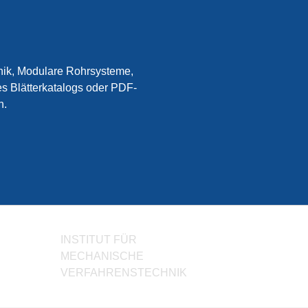
nik, Modulare Rohrsysteme,
s Blätterkatalogs oder PDF-
n.
INSTITUT FÜR
MECHANISCHE
VERFAHRENSTECHNIK