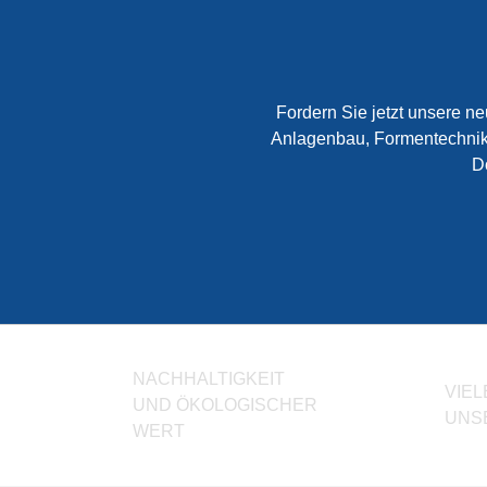
ZUM SHOP
Fordern Sie jetzt unsere 
Anlagenbau, Formentechnik 
D
NACHHALTIGKEIT
VIEL
UND ÖKOLOGISCHER
UNS
WERT