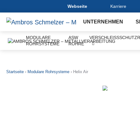
Webseite
Karriere
UNTERNEHMEN
S
MODULARE
ASW
VERSCHLEISSSCHUTZR
ROHRSYSTEME
ROHRE
Startseite
›
Modulare Rohrsysteme
›
Helix Air