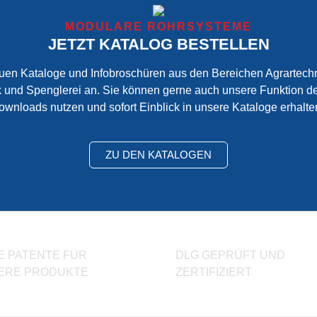
Zertifikate
Datenschutz
Bedienungsanleitungen
MODULARE ROHRSYSTEME
Stahlpreisindex
JETZT KATALOG BESTELLEN
neuen Kataloge und Infobroschüren aus den Bereichen Agrartech
und Spenglerei an. Sie können gerne auch unsere Funktion de
ownloads nutzen und sofort Einblick in unsere Kataloge erhalte
ZU DEN KATALOGEN
E PATENTE FÜR
DLG GEPRÜFT UND
ERE PRODUKTE
ZERTIFIZIERT