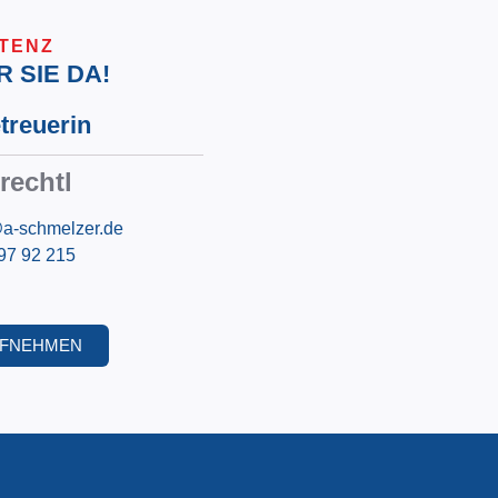
re
Getreidereinigung
Prüftechnik
TENZ
e Industrie
Trocknungstechnik
R SIE DA!
für Rohre
Kontakt
treuerin
rechtl
@a-schmelzer.de
 97 92 215
UFNEHMEN