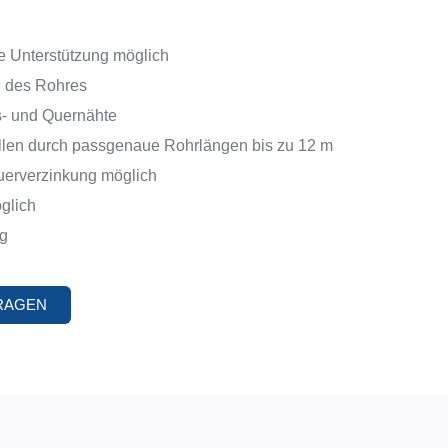
 Unterstützung möglich
e des Rohres
s- und Quernähte
llen durch passgenaue Rohrlängen bis zu 12 m
uerverzinkung möglich
öglich
ng
FRAGEN
RSYSTEME
AGRARTECHNIK
Agrartechnik
Belüftungstechnik
Lagertechnik