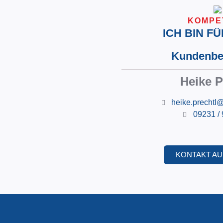
Filter
Spiralgeschweißte Roh
Zyklone
Gebläserohre
KOMPE
Glattwandsilos
Zyklonabscheider für di
ICH BIN FÜ
Kamine
Spannringe / Flansche 
Montagen
Kontakt
Kundenbe
Produktion
Kontakt
Heike P
heike.prechtl
BAUGRUPPENFERTIGUNG
SPENGLEREI
09231 /
Baugruppenfertigung
Spenglerei
Produktion
Leistungen
Kontakt
Kontakt
KONTAKT A
SERVICE
INFORMATIONEN
Kataloge
Impressum