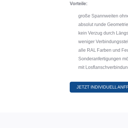
Vorteile:
große Spannweiten ohne
absolut runde Geometri
kein Verzug durch Läng
weniger Verbindungsste
alle RAL Farben und Fe
Sonderanfertigungen m
mit Losflanschverbindu
JETZT INDIVIDUELL AN
ANLAGENBAU
MODULARE ROH
Anlagenbau
Modulare Rohrsysteme
Rohrleitungsbau für die Industrie
ASW Rohre
Ofenbau
Verschleißschutzrohre