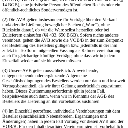
14 BGB), eine juristische Person des öffentlichen Rechts oder ein
öffentlich-rechtliches Sondervermögen ist.
(2) Die AVB gelten insbesondere für Verträge über den Verkauf
und/oder die Lieferung beweglicher Sachen („Ware“), ohne
Rücksicht darauf, ob wir die Ware selbst herstellen oder bei
Zulieferern einkaufen (§§ 433, 650 BGB). Sofern nichts anderes
vereinbart, gelten die AVB sowie die VOB/B in der zum Zeitpunkt
der Bestellung des Bestellers gültigen bzw. jedenfalls in der ihm
zuletzt in Textform mitgeteilten Fassung als Rahmenvereinbarung
auch für gleichartige künftige Verträge, ohne dass wir in jedem
Einzelfall wieder auf sie hinweisen müssten.
(3) Unsere AVB gelten ausschließlich. Abweichende,
entgegenstehende oder ergänzende Allgemeine
Geschäftsbedingungen des Bestellers werden nur dann und insoweit
Vertragsbestandteil, als wir ihrer Geltung ausdrücklich zugestimmt
haben. Dieses Zustimmungserfordernis gilt in jedem Fall,
beispielsweise auch dann, wenn wir in Kenntnis der AGB des
Bestellers die Lieferung an ihn vorbehaltlos ausführen.
(4) Im Einzelfall getroffene, individuelle Vereinbarungen mit dem
Besteller (einschließlich Nebenabreden, Ergänzungen und
Änderungen) haben in jedem Fall Vorrang vor diesen AVB und der
VOB/B. Für den Inhalt derartiger Vereinbarungen ist, vorbehaltlich