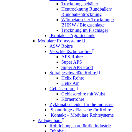
Trocknungsbehälter
Heutrocknung Rundballen/
Rundballentrocknung
Wärmetauscher Trocknung /
BHKW / Biogasanlage
Trocknung im Flachlager
Kontakt – Agrartechnik
Modulare Rohrsysteme
ASW Rohre
Verschleißschutzrohre
APS Rohre
Super APS
Super APS Food
Spiralgeschweißte Rohre
Helix Rohre
Helix Air
Gebläserohre
Gebläserohre mit Wulst
Körnerrohre
Zyklonabscheider für die Industrie
Spannringe / Flansche für Rohre
Kontakt – Modulare Rohrsysteme
Anlagenbau
Rohrleitungsbau für die Industrie
Ofenbau