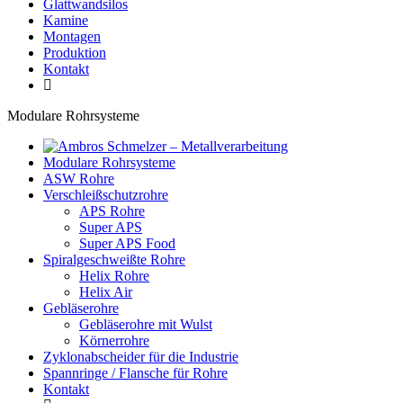
Glattwandsilos
Kamine
Montagen
Produktion
Kontakt
Modulare Rohrsysteme
Modulare Rohrsysteme
ASW Rohre
Verschleißschutzrohre
APS Rohre
Super APS
Super APS Food
Spiralgeschweißte Rohre
Helix Rohre
Helix Air
Gebläserohre
Gebläserohre mit Wulst
Körnerrohre
Zyklonabscheider für die Industrie
Spannringe / Flansche für Rohre
Kontakt