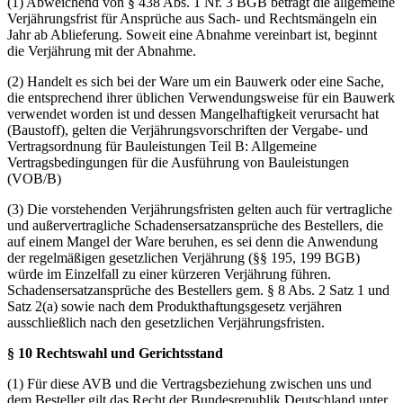
(1) Abweichend von § 438 Abs. 1 Nr. 3 BGB beträgt die allgemeine
Verjährungsfrist für Ansprüche aus Sach- und Rechtsmängeln ein
Jahr ab Ablieferung. Soweit eine Abnahme vereinbart ist, beginnt
die Verjährung mit der Abnahme.
(2) Handelt es sich bei der Ware um ein Bauwerk oder eine Sache,
die entsprechend ihrer üblichen Verwendungsweise für ein Bauwerk
verwendet worden ist und dessen Mangelhaftigkeit verursacht hat
(Baustoff), gelten die Verjährungsvorschriften der Vergabe- und
Vertragsordnung für Bauleistungen Teil B: Allgemeine
Vertragsbedingungen für die Ausführung von Bauleistungen
(VOB/B)
(3) Die vorstehenden Verjährungsfristen gelten auch für vertragliche
und außervertragliche Schadensersatzansprüche des Bestellers, die
auf einem Mangel der Ware beruhen, es sei denn die Anwendung
der regelmäßigen gesetzlichen Verjährung (§§ 195, 199 BGB)
würde im Einzelfall zu einer kürzeren Verjährung führen.
Schadensersatzansprüche des Bestellers gem. § 8 Abs. 2 Satz 1 und
Satz 2(a) sowie nach dem Produkthaftungsgesetz verjähren
ausschließlich nach den gesetzlichen Verjährungsfristen.
§ 10 Rechtswahl und Gerichtsstand
(1) Für diese AVB und die Vertragsbeziehung zwischen uns und
dem Besteller gilt das Recht der Bundesrepublik Deutschland unter