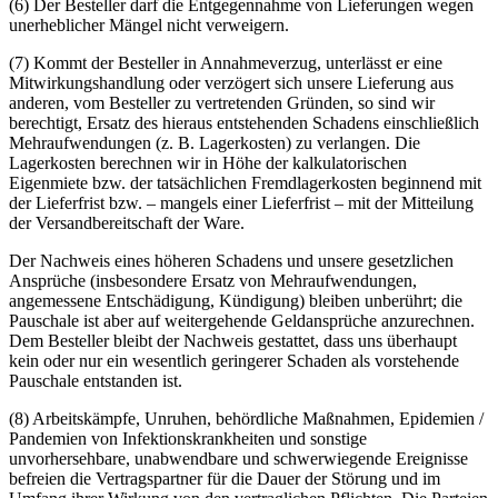
(6) Der Besteller darf die Entgegennahme von Lieferungen wegen
unerheblicher Mängel nicht verweigern.
(7) Kommt der Besteller in Annahmeverzug, unterlässt er eine
Mitwirkungshandlung oder verzögert sich unsere Lieferung aus
anderen, vom Besteller zu vertretenden Gründen, so sind wir
berechtigt, Ersatz des hieraus entstehenden Schadens einschließlich
Mehraufwendungen (z. B. Lagerkosten) zu verlangen. Die
Lagerkosten berechnen wir in Höhe der kalkulatorischen
Eigenmiete bzw. der tatsächlichen Fremdlagerkosten beginnend mit
der Lieferfrist bzw. – mangels einer Lieferfrist – mit der Mitteilung
der Versandbereitschaft der Ware.
Der Nachweis eines höheren Schadens und unsere gesetzlichen
Ansprüche (insbesondere Ersatz von Mehraufwendungen,
angemessene Entschädigung, Kündigung) bleiben unberührt; die
Pauschale ist aber auf weitergehende Geldansprüche anzurechnen.
Dem Besteller bleibt der Nachweis gestattet, dass uns überhaupt
kein oder nur ein wesentlich geringerer Schaden als vorstehende
Pauschale entstanden ist.
(8) Arbeitskämpfe, Unruhen, behördliche Maßnahmen, Epidemien /
Pandemien von Infektionskrankheiten und sonstige
unvorhersehbare, unabwendbare und schwerwiegende Ereignisse
befreien die Vertragspartner für die Dauer der Störung und im