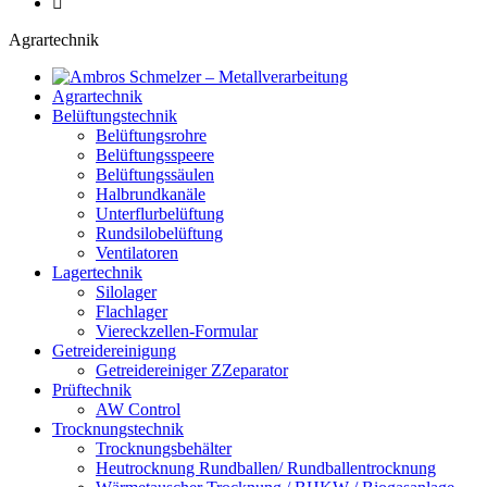
Agrartechnik
Agrartechnik
Belüftungstechnik
Belüftungsrohre
Belüftungsspeere
Belüftungssäulen
Halbrundkanäle
Unterflurbelüftung
Rundsilobelüftung
Ventilatoren
Lagertechnik
Silolager
Flachlager
Viereckzellen-Formular
Getreidereinigung
Getreidereiniger ZZeparator
Prüftechnik
AW Control
Trocknungstechnik
Trocknungsbehälter
Heutrocknung Rundballen/ Rundballentrocknung