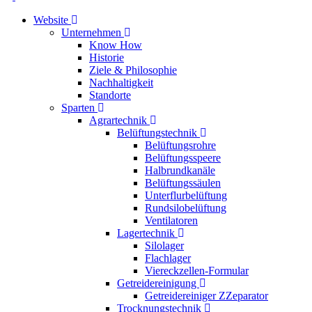
Website
Unternehmen
Know How
Historie
Ziele & Philosophie
Nachhaltigkeit
Standorte
Sparten
Agrartechnik
Belüftungstechnik
Belüftungsrohre
Belüftungsspeere
Halbrundkanäle
Belüftungssäulen
Unterflurbelüftung
Rundsilobelüftung
Ventilatoren
Lagertechnik
Silolager
Flachlager
Viereckzellen-Formular
Getreidereinigung
Getreidereiniger ZZeparator
Trocknungstechnik