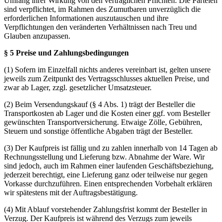
Umfang ihrer Wirkung von den vertraglichen Pflichten. Die Parteien
sind verpflichtet, im Rahmen des Zumutbaren unverzüglich die
erforderlichen Informationen auszutauschen und ihre
Verpflichtungen den veränderten Verhältnissen nach Treu und
Glauben anzupassen.
§ 5 Preise und Zahlungsbedingungen
(1) Sofern im Einzelfall nichts anderes vereinbart ist, gelten unsere
jeweils zum Zeitpunkt des Vertragsschlusses aktuellen Preise, und
zwar ab Lager, zzgl. gesetzlicher Umsatzsteuer.
(2) Beim Versendungskauf (§ 4 Abs. 1) trägt der Besteller die
Transportkosten ab Lager und die Kosten einer ggf. vom Besteller
gewünschten Transportversicherung. Etwaige Zölle, Gebühren,
Steuern und sonstige öffentliche Abgaben trägt der Besteller.
(3) Der Kaufpreis ist fällig und zu zahlen innerhalb von 14 Tagen ab
Rechnungsstellung und Lieferung bzw. Abnahme der Ware. Wir
sind jedoch, auch im Rahmen einer laufenden Geschäftsbeziehung,
jederzeit berechtigt, eine Lieferung ganz oder teilweise nur gegen
Vorkasse durchzuführen. Einen entsprechenden Vorbehalt erklären
wir spätestens mit der Auftragsbestätigung.
(4) Mit Ablauf vorstehender Zahlungsfrist kommt der Besteller in
Verzug. Der Kaufpreis ist während des Verzugs zum jeweils