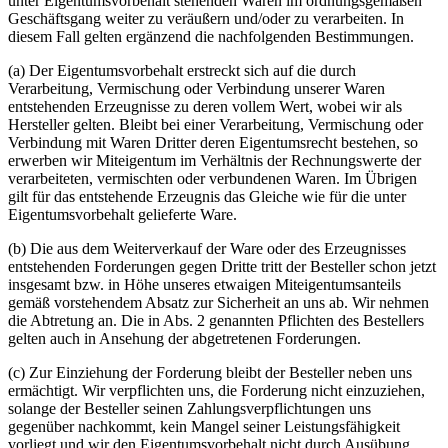
unter Eigentumsvorbehalt stehenden Waren im ordnungsgemäßen
Geschäftsgang weiter zu veräußern und/oder zu verarbeiten. In
diesem Fall gelten ergänzend die nachfolgenden Bestimmungen.
(a) Der Eigentumsvorbehalt erstreckt sich auf die durch
Verarbeitung, Vermischung oder Verbindung unserer Waren
entstehenden Erzeugnisse zu deren vollem Wert, wobei wir als
Hersteller gelten. Bleibt bei einer Verarbeitung, Vermischung oder
Verbindung mit Waren Dritter deren Eigentumsrecht bestehen, so
erwerben wir Miteigentum im Verhältnis der Rechnungswerte der
verarbeiteten, vermischten oder verbundenen Waren. Im Übrigen
gilt für das entstehende Erzeugnis das Gleiche wie für die unter
Eigentumsvorbehalt gelieferte Ware.
(b) Die aus dem Weiterverkauf der Ware oder des Erzeugnisses
entstehenden Forderungen gegen Dritte tritt der Besteller schon jetzt
insgesamt bzw. in Höhe unseres etwaigen Miteigentumsanteils
gemäß vorstehendem Absatz zur Sicherheit an uns ab. Wir nehmen
die Abtretung an. Die in Abs. 2 genannten Pflichten des Bestellers
gelten auch in Ansehung der abgetretenen Forderungen.
(c) Zur Einziehung der Forderung bleibt der Besteller neben uns
ermächtigt. Wir verpflichten uns, die Forderung nicht einzuziehen,
solange der Besteller seinen Zahlungsverpflichtungen uns
gegenüber nachkommt, kein Mangel seiner Leistungsfähigkeit
vorliegt und wir den Eigentumsvorbehalt nicht durch Ausübung