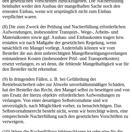
den gesetzlichen Vorschriften zurückzugeben. Die Nacherfüllung
beinhaltet weder den Ausbau der mangelhaften Sache noch den
erneuten Einbau, wenn wir ursprünglich nicht zum Einbau
verpflichtet waren.
(8) Die zum Zweck der Prüfung und Nacherfüllung erforderlichen
Aufwendungen, insbesondere Transport-, Wege-, Arbeits- und
Materialkosten sowie ggf. Ausbau- und Einbaukosten tragen bzw.
erstatten wir nach Maßgabe der gesetzlichen Regelung, wenn
tatsächlich ein Mangel vorliegt. Andernfalls können wir vom
Besteller die aus dem unberechtigten Mangelbeseitigungsverlangen
entstandenen Kosten (insbesondere Prüf- und Transportkosten)
ersetzt verlangen, es sei denn, die fehlende Mangelhaftigkeit war für
den Besteller nicht erkennbar.
(9) In dringenden Fällen, z. B. bei Gefährdung der
Betriebssicherheit oder zur Abwehr unverhältnismäßiger Schäden,
hat der Besteller das Recht, den Mangel selbst zu beseitigen und von
uns Ersatz der hierzu objektiv erforderlichen Aufwendungen zu
verlangen. Von einer derartigen Selbstvornahme sind wir
unverzüglich, nach Möglichkeit vorher, zu benachrichtigen. Das
Selbstvornahmerecht besteht nicht, wenn wir berechtigt wären, eine
entsprechende Nacherfüllung nach den gesetzlichen Vorschriften zu
verweigern.
(10) Wenn die Nacherfüllung fehlgeschlagen ist oder eine für die