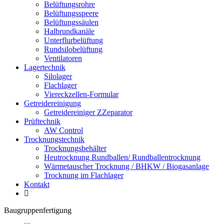
Belüftungsrohre
Belüftungsspeere
Belüftungssäulen
Halbrundkanäle
Unterflurbelüftung
Rundsilobelüftung
Ventilatoren
Lagertechnik
Silolager
Flachlager
Viereckzellen-Formular
Getreidereinigung
Getreidereiniger ZZeparator
Prüftechnik
AW Control
Trocknungstechnik
Trocknungsbehälter
Heutrocknung Rundballen/ Rundballentrocknung
Wärmetauscher Trocknung / BHKW / Biogasanlage
Trocknung im Flachlager
Kontakt
Baugruppenfertigung