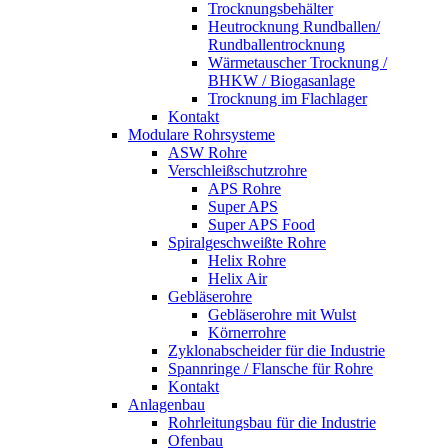
Trocknungsbehälter
Heutrocknung Rundballen/
Rundballentrocknung
Wärmetauscher Trocknung /
BHKW / Biogasanlage
Trocknung im Flachlager
Kontakt
Modulare Rohrsysteme
ASW Rohre
Verschleißschutzrohre
APS Rohre
Super APS
Super APS Food
Spiralgeschweißte Rohre
Helix Rohre
Helix Air
Gebläserohre
Gebläserohre mit Wulst
Körnerrohre
Zyklonabscheider für die Industrie
Spannringe / Flansche für Rohre
Kontakt
Anlagenbau
Rohrleitungsbau für die Industrie
Ofenbau