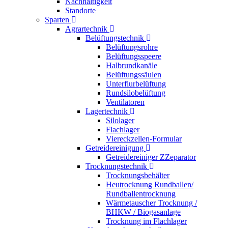
Nachhaltigkeit
Standorte
Sparten
Agrartechnik
Belüftungstechnik
Belüftungsrohre
Belüftungsspeere
Halbrundkanäle
Belüftungssäulen
Unterflurbelüftung
Rundsilobelüftung
Ventilatoren
Lagertechnik
Silolager
Flachlager
Viereckzellen-Formular
Getreidereinigung
Getreidereiniger ZZeparator
Trocknungstechnik
Trocknungsbehälter
Heutrocknung Rundballen/
Rundballentrocknung
Wärmetauscher Trocknung /
BHKW / Biogasanlage
Trocknung im Flachlager