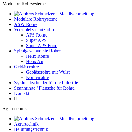
Modulare Rohrsysteme
Modulare Rohrsysteme
ASW Rohre
Verschleißschutzrohre
APS Rohre
Super APS
Super APS Food
Spiralgeschweißte Rohre
Helix Rohre
Helix Air
Gebläserohre
Gebläserohre mit Wulst
Körnerrohre
Zyklonabscheider für die Industrie
Spannringe / Flansche für Rohre
Kontakt
Agrartechnik
Agrartechnik
Belüftungstechnik