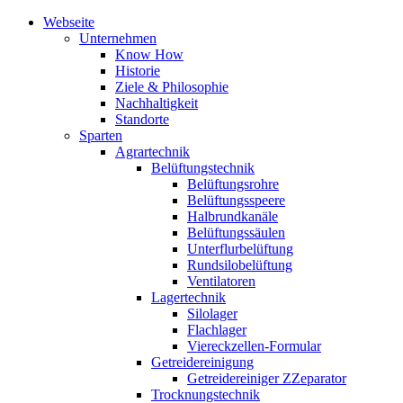
Webseite
Unternehmen
Know How
Historie
Ziele & Philosophie
Nachhaltigkeit
Standorte
Sparten
Agrartechnik
Belüftungstechnik
Belüftungsrohre
Belüftungsspeere
Halbrundkanäle
Belüftungssäulen
Unterflurbelüftung
Rundsilobelüftung
Ventilatoren
Lagertechnik
Silolager
Flachlager
Viereckzellen-Formular
Getreidereinigung
Getreidereiniger ZZeparator
Trocknungstechnik