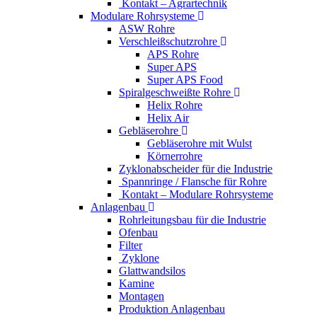
Kontakt – Agrartechnik
Modulare Rohrsysteme
ASW Rohre
Verschleißschutzrohre
APS Rohre
Super APS
Super APS Food
Spiralgeschweißte Rohre
Helix Rohre
Helix Air
Gebläserohre
Gebläserohre mit Wulst
Körnerrohre
Zyklonabscheider für die Industrie
Spannringe / Flansche für Rohre
Kontakt – Modulare Rohrsysteme
Anlagenbau
Rohrleitungsbau für die Industrie
Ofenbau
Filter
Zyklone
Glattwandsilos
Kamine
Montagen
Produktion Anlagenbau