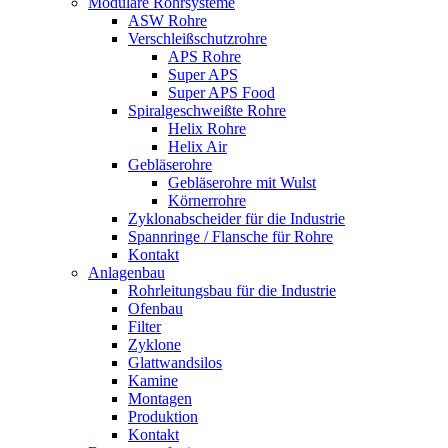
Modulare Rohrsysteme
ASW Rohre
Verschleißschutzrohre
APS Rohre
Super APS
Super APS Food
Spiralgeschweißte Rohre
Helix Rohre
Helix Air
Gebläserohre
Gebläserohre mit Wulst
Körnerrohre
Zyklonabscheider für die Industrie
Spannringe / Flansche für Rohre
Kontakt
Anlagenbau
Rohrleitungsbau für die Industrie
Ofenbau
Filter
Zyklone
Glattwandsilos
Kamine
Montagen
Produktion
Kontakt