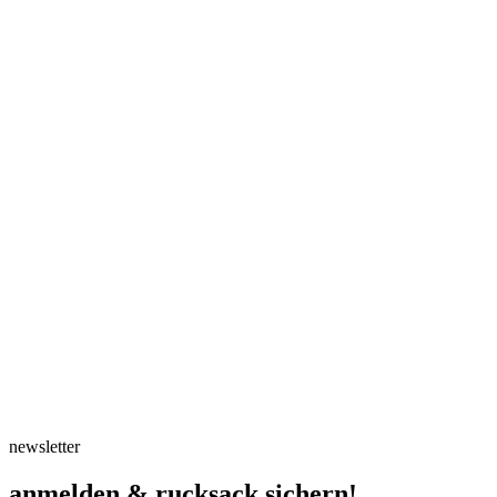
newsletter
anmelden & rucksack sichern!