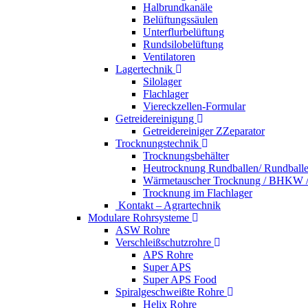
Halbrundkanäle
Belüftungssäulen
Unterflurbelüftung
Rundsilobelüftung
Ventilatoren
Lagertechnik
Silolager
Flachlager
Viereckzellen-Formular
Getreidereinigung
Getreidereiniger ZZeparator
Trocknungstechnik
Trocknungsbehälter
Heutrocknung Rundballen/ Rundball
Wärmetauscher Trocknung / BHKW /
Trocknung im Flachlager
Kontakt – Agrartechnik
Modulare Rohrsysteme
ASW Rohre
Verschleißschutzrohre
APS Rohre
Super APS
Super APS Food
Spiralgeschweißte Rohre
Helix Rohre