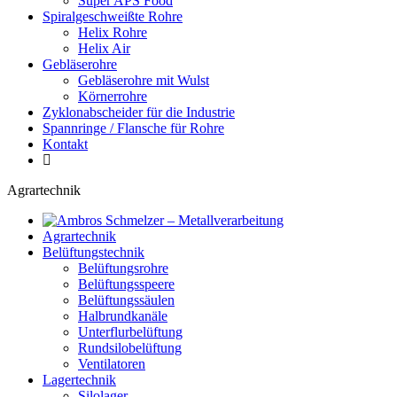
Super APS Food
Spiralgeschweißte Rohre
Helix Rohre
Helix Air
Gebläserohre
Gebläserohre mit Wulst
Körnerrohre
Zyklonabscheider für die Industrie
Spannringe / Flansche für Rohre
Kontakt
Agrartechnik
Agrartechnik
Belüftungstechnik
Belüftungsrohre
Belüftungsspeere
Belüftungssäulen
Halbrundkanäle
Unterflurbelüftung
Rundsilobelüftung
Ventilatoren
Lagertechnik
Silolager