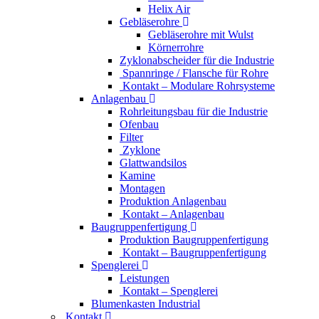
Helix Air
Gebläserohre
Gebläserohre mit Wulst
Körnerrohre
Zyklonabscheider für die Industrie
Spannringe / Flansche für Rohre
Kontakt – Modulare Rohrsysteme
Anlagenbau
Rohrleitungsbau für die Industrie
Ofenbau
Filter
Zyklone
Glattwandsilos
Kamine
Montagen
Produktion Anlagenbau
Kontakt – Anlagenbau
Baugruppenfertigung
Produktion Baugruppenfertigung
Kontakt – Baugruppenfertigung
Spenglerei
Leistungen
Kontakt – Spenglerei
Blumenkasten Industrial
Kontakt