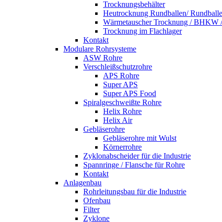
Trocknungsbehälter
Heutrocknung Rundballen/ Rundball
Wärmetauscher Trocknung / BHKW /
Trocknung im Flachlager
Kontakt
Modulare Rohrsysteme
ASW Rohre
Verschleißschutzrohre
APS Rohre
Super APS
Super APS Food
Spiralgeschweißte Rohre
Helix Rohre
Helix Air
Gebläserohre
Gebläserohre mit Wulst
Körnerrohre
Zyklonabscheider für die Industrie
Spannringe / Flansche für Rohre
Kontakt
Anlagenbau
Rohrleitungsbau für die Industrie
Ofenbau
Filter
Zyklone