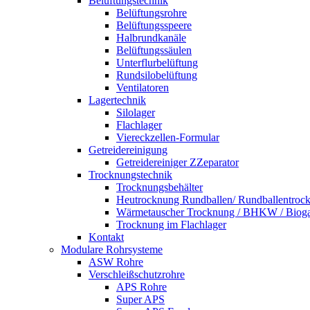
Belüftungstechnik
Belüftungsrohre
Belüftungsspeere
Halbrundkanäle
Belüftungssäulen
Unterflurbelüftung
Rundsilobelüftung
Ventilatoren
Lagertechnik
Silolager
Flachlager
Viereckzellen-Formular
Getreidereinigung
Getreidereiniger ZZeparator
Trocknungstechnik
Trocknungsbehälter
Heutrocknung Rundballen/ Rundballentroc
Wärmetauscher Trocknung / BHKW / Bioga
Trocknung im Flachlager
Kontakt
Modulare Rohrsysteme
ASW Rohre
Verschleißschutzrohre
APS Rohre
Super APS