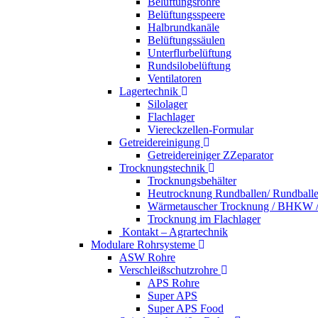
Belüftungsrohre
Belüftungsspeere
Halbrundkanäle
Belüftungssäulen
Unterflurbelüftung
Rundsilobelüftung
Ventilatoren
Lagertechnik
Silolager
Flachlager
Viereckzellen-Formular
Getreidereinigung
Getreidereiniger ZZeparator
Trocknungstechnik
Trocknungsbehälter
Heutrocknung Rundballen/ Rundball
Wärmetauscher Trocknung / BHKW /
Trocknung im Flachlager
Kontakt – Agrartechnik
Modulare Rohrsysteme
ASW Rohre
Verschleißschutzrohre
APS Rohre
Super APS
Super APS Food