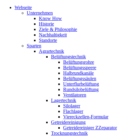
Webseite
Unternehmen
Know How
Historie
Ziele & Philosophie
Nachhaltigkeit
Standorte
Sparten
Agrartechnik
Belüftungstechnik
Belüftungsrohre
Belüftungsspeere
Halbrundkanäle
Belüftungssäulen
Unterflurbelüftung
Rundsilobelüftung
Ventilatoren
Lagertechnik
Silolager
Flachlager
Viereckzellen-Formular
Getreidereinigung
Getreidereiniger ZZeparator
Trocknungstechnik