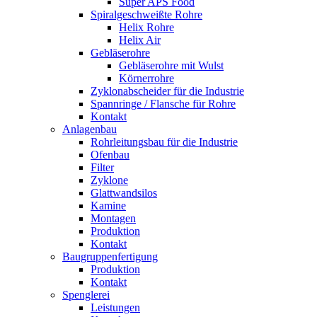
Super APS Food
Spiralgeschweißte Rohre
Helix Rohre
Helix Air
Gebläserohre
Gebläserohre mit Wulst
Körnerrohre
Zyklonabscheider für die Industrie
Spannringe / Flansche für Rohre
Kontakt
Anlagenbau
Rohrleitungsbau für die Industrie
Ofenbau
Filter
Zyklone
Glattwandsilos
Kamine
Montagen
Produktion
Kontakt
Baugruppenfertigung
Produktion
Kontakt
Spenglerei
Leistungen