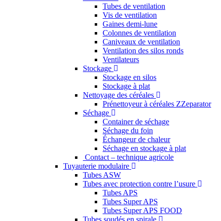
Tubes de ventilation
Vis de ventilation
Gaines demi-lune
Colonnes de ventilation
Caniveaux de ventilation
Ventilation des silos ronds
Ventilateurs
Stockage
Stockage en silos
Stockage à plat
Nettoyage des céréales
Prénettoyeur à céréales ZZeparator
Séchage
Container de séchage
Séchage du foin
Échangeur de chaleur
Séchage en stockage à plat
Contact – technique agricole
Tuyauterie modulaire
Tubes ASW
Tubes avec protection contre l’usure
Tubes APS
Tubes Super APS
Tubes Super APS FOOD
Tubes soudés en spirale