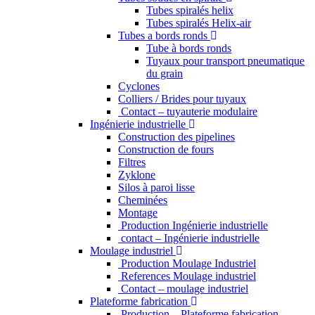
Tubes spiralés helix
Tubes spiralés Helix-air
Tubes a bords ronds
Tube à bords ronds
Tuyaux pour transport pneumatique
du grain
Cyclones
Colliers / Brides pour tuyaux
Contact – tuyauterie modulaire
Ingénierie industrielle
Construction des pipelines
Construction de fours
Filtres
Zyklone
Silos à paroi lisse
Cheminées
Montage
Production Ingénierie industrielle
contact – Ingénierie industrielle
Moulage industriel
Production Moulage Industriel
References Moulage industriel
Contact – moulage industriel
Plateforme fabrication
Production – Plateforme fabrication