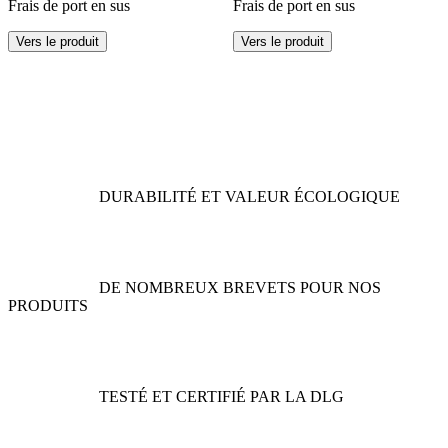
Frais de port en sus
Frais de port en sus
Ce
Ce
Vers le produit
Vers le produit
produit
produit
a
a
plusieurs
plusieurs
variations.
variations.
Les
Les
options
options
peuvent
peuvent
être
être
DURABILITÉ ET VALEUR ÉCOLOGIQUE
choisies
choisies
sur
sur
la
la
page
page
du
du
DE NOMBREUX BREVETS POUR NOS
produit
produit
PRODUITS
TESTÉ ET CERTIFIÉ PAR LA DLG