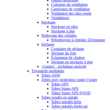
Gaines demi-lune
Colonnes de ventilation
Caniveaux de ventilation
Ventilation des silos ronds
Ventilateurs
Stockage
Stockage en silos
Stockage à plat
Nettoyage des céréales
Prénettoyeur à céréales ZZeparator
Séchage
Container de séchage
Séchage du foin
Échangeur de chaleur
Séchage en stockage à plat
Contact – technique agricole
Tuyauterie modulaire
Tubes ASW
Tubes avec protection contre l’usure
Tubes APS
Tubes Super APS
Tubes Super APS FOOD
Tubes soudés en spirale
Tubes spiralés helix
Tubes spiralés Helix-air