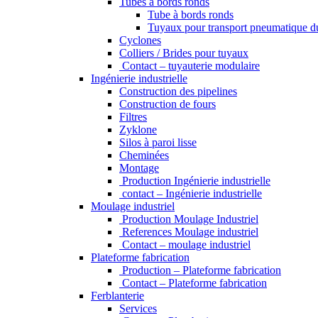
Tubes a bords ronds
Tube à bords ronds
Tuyaux pour transport pneumatique d
Cyclones
Colliers / Brides pour tuyaux
Contact – tuyauterie modulaire
Ingénierie industrielle
Construction des pipelines
Construction de fours
Filtres
Zyklone
Silos à paroi lisse
Cheminées
Montage
Production Ingénierie industrielle
contact – Ingénierie industrielle
Moulage industriel
Production Moulage Industriel
References Moulage industriel
Contact – moulage industriel
Plateforme fabrication
Production – Plateforme fabrication
Contact – Plateforme fabrication
Ferblanterie
Services