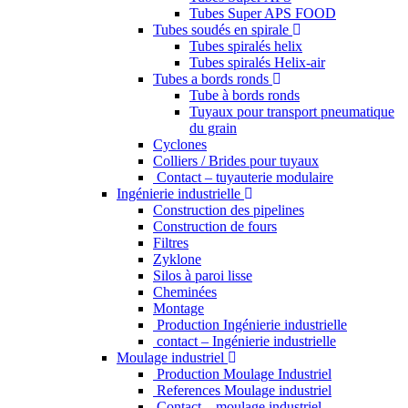
Tubes Super APS FOOD
Tubes soudés en spirale
Tubes spiralés helix
Tubes spiralés Helix-air
Tubes a bords ronds
Tube à bords ronds
Tuyaux pour transport pneumatique
du grain
Cyclones
Colliers / Brides pour tuyaux
Contact – tuyauterie modulaire
Ingénierie industrielle
Construction des pipelines
Construction de fours
Filtres
Zyklone
Silos à paroi lisse
Cheminées
Montage
Production Ingénierie industrielle
contact – Ingénierie industrielle
Moulage industriel
Production Moulage Industriel
References Moulage industriel
Contact – moulage industriel