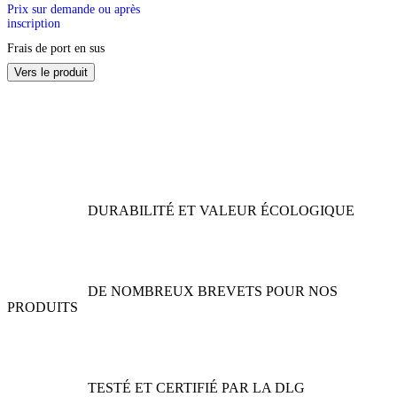
Prix sur demande ou après
inscription
Frais de port en sus
Ce
Vers le produit
produit
a
plusieurs
variations.
Les
options
peuvent
être
DURABILITÉ ET VALEUR ÉCOLOGIQUE
choisies
sur
la
page
du
DE NOMBREUX BREVETS POUR NOS
produit
PRODUITS
TESTÉ ET CERTIFIÉ PAR LA DLG