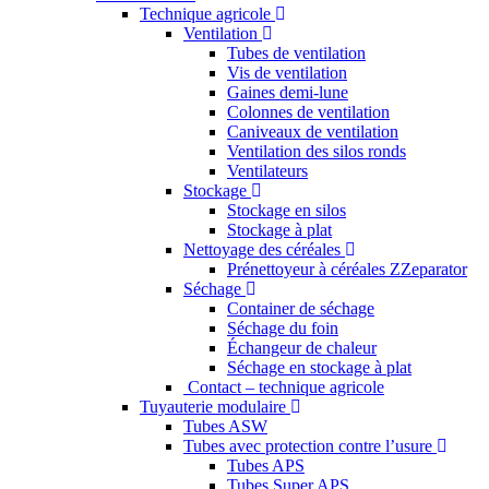
Technique agricole
Ventilation
Tubes de ventilation
Vis de ventilation
Gaines demi-lune
Colonnes de ventilation
Caniveaux de ventilation
Ventilation des silos ronds
Ventilateurs
Stockage
Stockage en silos
Stockage à plat
Nettoyage des céréales
Prénettoyeur à céréales ZZeparator
Séchage
Container de séchage
Séchage du foin
Échangeur de chaleur
Séchage en stockage à plat
Contact – technique agricole
Tuyauterie modulaire
Tubes ASW
Tubes avec protection contre l’usure
Tubes APS
Tubes Super APS