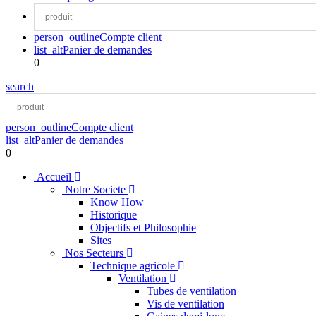
person_outline
Compte client
list_alt
Panier de demandes
0
search
person_outline
Compte client
list_alt
Panier de demandes
0
Accueil
Notre Societe
Know How
Historique
Objectifs et Philosophie
Sites
Nos Secteurs
Technique agricole
Ventilation
Tubes de ventilation
Vis de ventilation