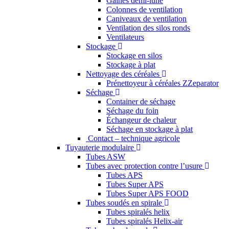
Gaines demi-lune
Colonnes de ventilation
Caniveaux de ventilation
Ventilation des silos ronds
Ventilateurs
Stockage
Stockage en silos
Stockage à plat
Nettoyage des céréales
Prénettoyeur à céréales ZZeparator
Séchage
Container de séchage
Séchage du foin
Échangeur de chaleur
Séchage en stockage à plat
Contact – technique agricole
Tuyauterie modulaire
Tubes ASW
Tubes avec protection contre l’usure
Tubes APS
Tubes Super APS
Tubes Super APS FOOD
Tubes soudés en spirale
Tubes spiralés helix
Tubes spiralés Helix-air