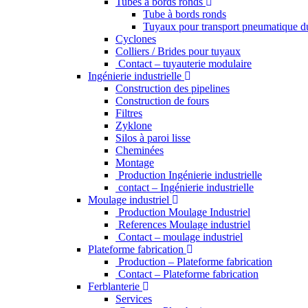
Tubes a bords ronds
Tube à bords ronds
Tuyaux pour transport pneumatique d
Cyclones
Colliers / Brides pour tuyaux
Contact – tuyauterie modulaire
Ingénierie industrielle
Construction des pipelines
Construction de fours
Filtres
Zyklone
Silos à paroi lisse
Cheminées
Montage
Production Ingénierie industrielle
contact – Ingénierie industrielle
Moulage industriel
Production Moulage Industriel
References Moulage industriel
Contact – moulage industriel
Plateforme fabrication
Production – Plateforme fabrication
Contact – Plateforme fabrication
Ferblanterie
Services