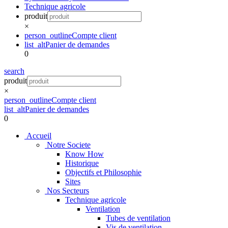
Technique agricole
produit
×
person_outline
Compte client
list_alt
Panier de demandes
0
search
produit
×
person_outline
Compte client
list_alt
Panier de demandes
0
Accueil
Notre Societe
Know How
Historique
Objectifs et Philosophie
Sites
Nos Secteurs
Technique agricole
Ventilation
Tubes de ventilation
Vis de ventilation