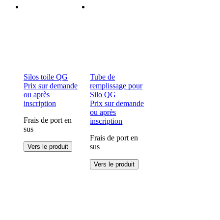
Silos toile QG
Tube de
Prix sur demande
remplissage pour
ou après
Silo QG
inscription
Prix sur demande
ou après
Frais de port en
inscription
sus
Frais de port en
Ce
sus
Vers le produit
produit
a
Ce
Vers le produit
plusieurs
produit
variations.
a
Les
plusieurs
options
variations.
peuvent
Les
être
options