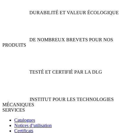
choisies
peuvent
sur
être
DURABILITÉ ET VALEUR ÉCOLOGIQUE
la
choisies
page
sur
du
la
produit
page
du
DE NOMBREUX BREVETS POUR NOS
produit
PRODUITS
TESTÉ ET CERTIFIÉ PAR LA DLG
INSTITUT POUR LES TECHNOLOGIES
MÉCANIQUES
SERVICES
Catalogues
Notices d’utilisation
Certificats