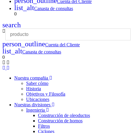
person_outline
Cuenta del Cliente
list_alt
Canasta de consultas
0
search
person_outline
Cuenta del Cliente
list_alt
Canasta de consultas
0
Nuestra compañia
Saber cómo
Historia
Objetivos y Filosofía
Ubicaciones
Nuestras divisiones
Ingenieria
Construcción de oleoductos
Construcción de hornos
Filtros
Ciclones