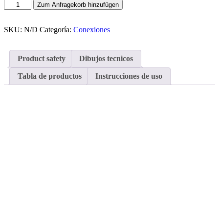
Anillo
Zum Anfragekorb hinzufügen
de
apriete
rápido
SKU:
N/D
Categoría:
Conexiones
con
junta
de
Product safety
Dibujos tecnicos
goma
cantidad
Tabla de productos
Instrucciones de uso