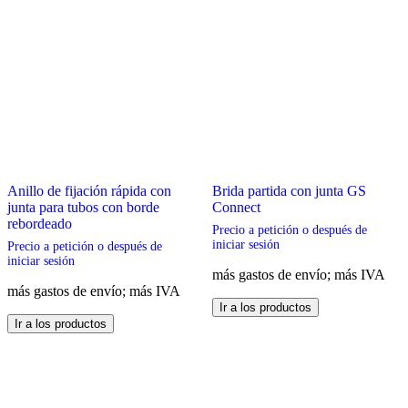
Anillo de fijación rápida con
Brida partida con junta GS
junta para tubos con borde
Connect
rebordeado
Precio a petición o después de
iniciar sesión
Precio a petición o después de
iniciar sesión
más gastos de envío; más IVA
más gastos de envío; más IVA
Este
Ir a los productos
Este
producto
Ir a los productos
producto
tiene
tiene
múltiples
múltiples
variantes.
variantes.
Las
Las
opciones