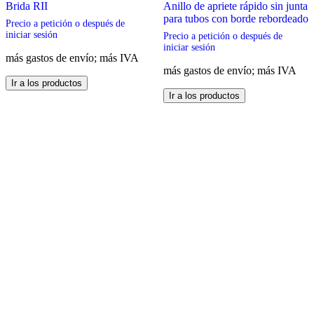
Brida RII
Anillo de apriete rápido sin junta
para tubos con borde rebordeado
Precio a petición o después de
iniciar sesión
Precio a petición o después de
iniciar sesión
más gastos de envío; más IVA
más gastos de envío; más IVA
Este
Ir a los productos
producto
Este
Ir a los productos
tiene
producto
múltiples
tiene
variantes.
múltiples
Las
variantes.
opciones
Las
se
opciones
pueden
se
elegir
pueden
en
elegir
la
en
página
la
de
página
producto
de
producto