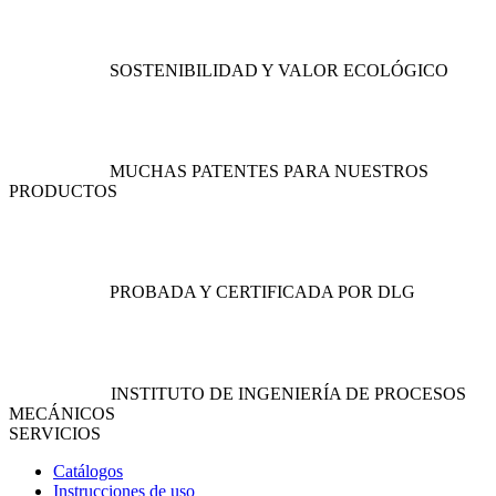
opciones
se
se
pueden
pueden
elegir
SOSTENIBILIDAD Y VALOR ECOLÓGICO
elegir
en
en
la
la
página
página
de
de
producto
MUCHAS PATENTES PARA NUESTROS
producto
PRODUCTOS
PROBADA Y CERTIFICADA POR DLG
INSTITUTO DE INGENIERÍA DE PROCESOS
MECÁNICOS
SERVICIOS
Catálogos
Instrucciones de uso