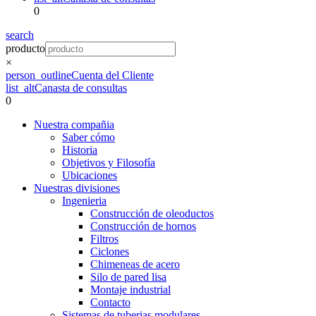
0
search
producto
×
person_outline
Cuenta del Cliente
list_alt
Canasta de consultas
0
Nuestra compañia
Saber cómo
Historia
Objetivos y Filosofía
Ubicaciones
Nuestras divisiones
Ingenieria
Construcción de oleoductos
Construcción de hornos
Filtros
Ciclones
Chimeneas de acero
Silo de pared lisa
Montaje industrial
Contacto
Sistemas de tuberias modulares