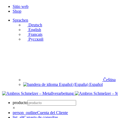
Sitio web
Shop
Sprachen
Deutsch
English
Français
Русский
Čeština
Español
producto
×
person_outline
Cuenta del Cliente
list_alt
Canasta de consultas