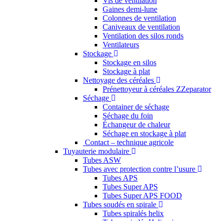
Vis de ventilation
Gaines demi-lune
Colonnes de ventilation
Caniveaux de ventilation
Ventilation des silos ronds
Ventilateurs
Stockage
Stockage en silos
Stockage à plat
Nettoyage des céréales
Prénettoyeur à céréales ZZeparator
Séchage
Container de séchage
Séchage du foin
Échangeur de chaleur
Séchage en stockage à plat
Contact – technique agricole
Tuyauterie modulaire
Tubes ASW
Tubes avec protection contre l’usure
Tubes APS
Tubes Super APS
Tubes Super APS FOOD
Tubes soudés en spirale
Tubes spiralés helix