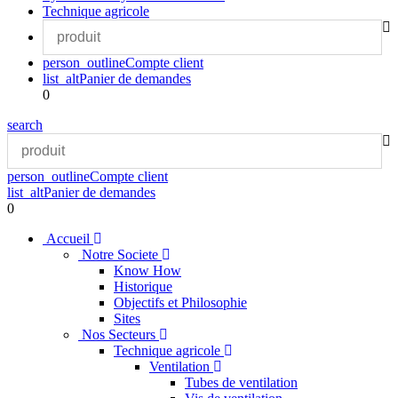
Technique agricole
person_outline
Compte client
list_alt
Panier de demandes
0
search
person_outline
Compte client
list_alt
Panier de demandes
0
Accueil
Notre Societe
Know How
Historique
Objectifs et Philosophie
Sites
Nos Secteurs
Technique agricole
Ventilation
Tubes de ventilation