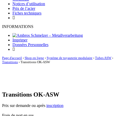
Notices d’utilisation
Prix de l’acier
Fiches techniques
INFORMATIONS
Imprimer
Données Personnelles
Page d'accueil
›
Shop en ligne
›
Système de tuyauterie modulaire
›
Tubes ASW
›
Transitions
›
Transitions OK-ASW
Transitions OK-ASW
Prix sur demande ou après
inscription
Frais de port en sus