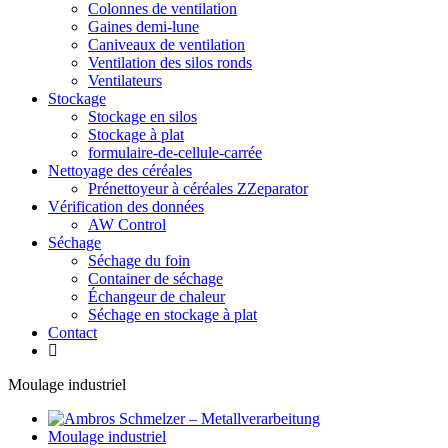
Colonnes de ventilation
Gaines demi-lune
Caniveaux de ventilation
Ventilation des silos ronds
Ventilateurs
Stockage
Stockage en silos
Stockage à plat
formulaire-de-cellule-carrée
Nettoyage des céréales
Prénettoyeur à céréales ZZeparator
Vérification des données
AW Control
Séchage
Séchage du foin
Container de séchage
Échangeur de chaleur
Séchage en stockage à plat
Contact
Moulage industriel
Moulage industriel