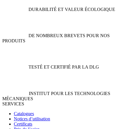
être
être
DURABILITÉ ET VALEUR ÉCOLOGIQUE
choisies
choisies
sur
sur
la
la
page
page
du
du
DE NOMBREUX BREVETS POUR NOS
produit
produit
PRODUITS
TESTÉ ET CERTIFIÉ PAR LA DLG
INSTITUT POUR LES TECHNOLOGIES
MÉCANIQUES
SERVICES
Catalogues
Notices d’utilisation
Certificats