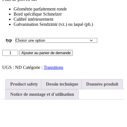
Géométrie parfaitement ronde
Bord spécifique Schmelzer
Calibré intérieurement
Galvanisation Sendzimir (vz.) ou laqué (pb.)
typ
quantité
Ajouter au panier de demande
de
Transitions
OK-
UGS :
ND
Catégorie :
Transitions
ASW
Product safety
Dessin technique
Données produit
Notice de montage et d´utilisation