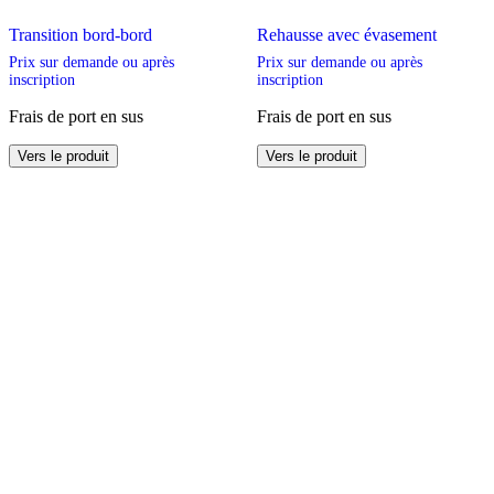
Transition bord-bord
Rehausse avec évasement
Prix sur demande ou après
Prix sur demande ou après
inscription
inscription
Frais de port en sus
Frais de port en sus
Ce
Ce
Vers le produit
Vers le produit
produit
produit
a
a
plusieurs
plusieurs
variations.
variations.
Les
Les
options
options
peuvent
peuvent
être
être
choisies
choisies
sur
sur
la
la
page
page
du
du
produit
produit