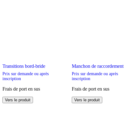
Transitions bord-bride
Manchon de raccordement
Prix sur demande ou après
Prix sur demande ou après
inscription
inscription
Frais de port en sus
Frais de port en sus
Ce
Ce
Vers le produit
Vers le produit
produit
produit
a
a
plusieurs
plusieurs
variations.
variations.
Les
Les
options
options
peuvent
peuvent