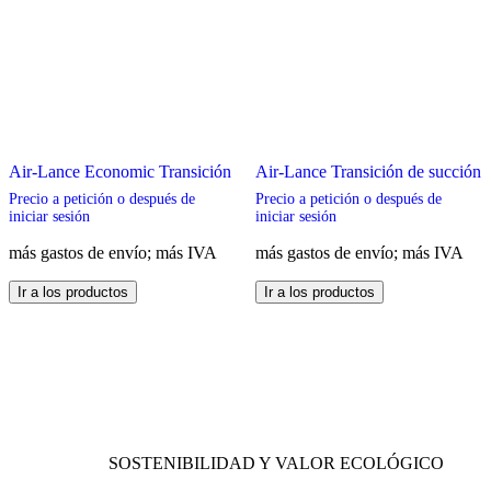
Air-Lance Economic Transición
Air-Lance Transición de succión
Precio a petición o después de
Precio a petición o después de
iniciar sesión
iniciar sesión
más gastos de envío; más IVA
más gastos de envío; más IVA
Este
Este
Ir a los productos
Ir a los productos
producto
producto
tiene
tiene
múltiples
múltiples
variantes.
variantes.
Las
Las
opciones
opciones
se
se
pueden
pueden
SOSTENIBILIDAD Y VALOR ECOLÓGICO
elegir
elegir
en
en