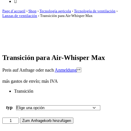
Page d´accueil
›
Shop
›
Tecnología agricola
›
Tecnología de ventilación
›
Lanzas de ventilación
›
Transición para Air-Whisper Max
Transición para Air-Whisper Max
Preis auf Anfrage oder nach
Anmeldung
más gastos de envío; más IVA
Transición
typ
Transición
Zum Anfragekorb hinzufügen
para
Air-