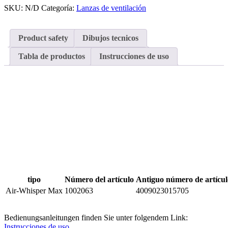
Whisper
SKU:
N/D
Categoría:
Lanzas de ventilación
Max
cantidad
Product safety
Dibujos tecnicos
Tabla de productos
Instrucciones de uso
tipo
Número del artículo
Antiguo número de artícul
Air-Whisper Max
1002063
4009023015705
Bedienungsanleitungen finden Sie unter folgendem Link:
Instrucciones de uso