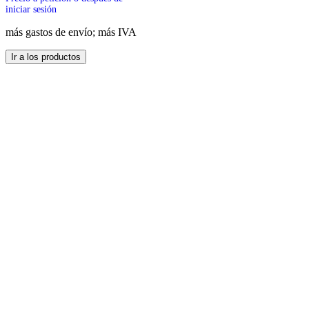
de
iniciar sesión
producto
más gastos de envío; más IVA
Este
Ir a los productos
producto
tiene
múltiples
variantes.
Las
opciones
se
pueden
elegir
en
la
página
de
producto