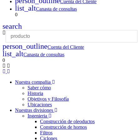
person_outline
Cuenta del Cliente
list_alt
Canasta de consultas
0
search
person_outline
Cuenta del Cliente
list_alt
Canasta de consultas
0
Nuestra compañia
Saber cómo
Historia
Objetivos y Filosofía
Ubicaciones
Nuestras divisiones
Ingenieria
Construcción de oleoductos
Construcción de hornos
Filtros
Ciclones