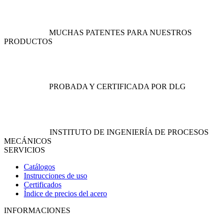
la
la
página
página
de
de
MUCHAS PATENTES PARA NUESTROS
producto
producto
PRODUCTOS
PROBADA Y CERTIFICADA POR DLG
INSTITUTO DE INGENIERÍA DE PROCESOS
MECÁNICOS
SERVICIOS
Catálogos
Instrucciones de uso
Certificados
Índice de precios del acero
INFORMACIONES