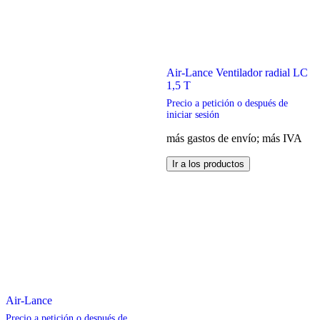
Air-Lance Ventilador radial LC
1,5 T
Precio a petición o después de
iniciar sesión
más gastos de envío; más IVA
Este
Ir a los productos
producto
tiene
múltiples
variantes.
Las
opciones
se
pueden
elegir
en
Air-Lance
la
página
Precio a petición o después de