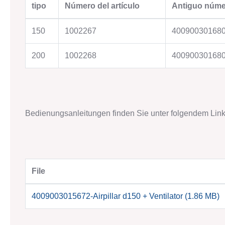
tipo
Número del artículo
Antiguo númer
OUR COMPANY
Saber cómo
150
1002267
40090030168
Historia
Objetivos y Filosofía
200
1002268
40090030168
Ubicaciones
CONTACT
Direcciones
Bedienungsanleitungen finden Sie unter folgendem Lin
Personas de contacto
Formulario de contacto
File
4009003015672-Airpillar d150 + Ventilator (1.86 MB)