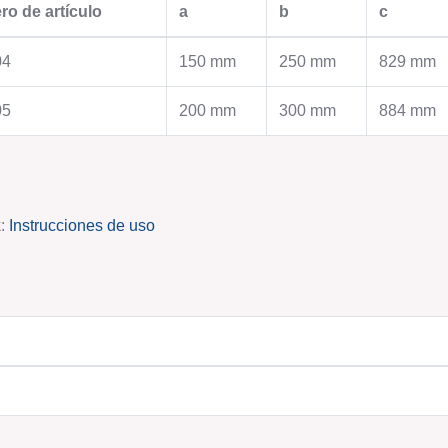
o de artículo
a
b
c
PLANT ENGINEERING
MODULAR PIPE
SYSTEMS
Ingenieria
04
150 mm
250 mm
829 mm
Construcción de oleoductos
Sistemas de tuberias m
Construcción de hornos
Tubería asw
05
200 mm
300 mm
884 mm
Filtros
Tuberías con sistema d
Ciclones
contra la abrasión
Silo de pared lisa
Tubos soldados en espi
Chimeneas de acero
Tubos de ventilación s
Montaje industrial
Ciclones
k:
Instrucciones de uso
Producción
Anillos de Sujeción / B
Contacto
tuberías
Contacto
MOULDING TECHNOLOGY
ASSEMBLY PRO
Tecnología de moldeo schmelzer
Producción de subconj
Referencias
Producción
Producción
Contacto
Contacto