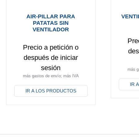
AIR-PILLAR PARA
VENTI
PATATAS SIN
VENTILADOR
Pre
Precio a petición o
des
después de iniciar
sesión
más g
Este
más gastos de envío; más IVA
Este
producto
IR 
producto
tiene
IR A LOS PRODUCTOS
tiene
múltiples
múltiples
variantes
variantes.
Las
Las
opciones
opciones
se
se
pueden