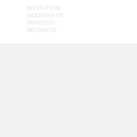
elegir
INSTITUTO DE
en
INGENIERÍA DE
la
PROCESOS
página
MECÁNICOS
de
producto