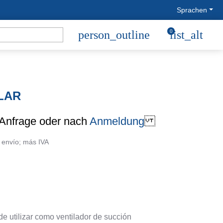
Sprachen
person_outline
0
list_alt
LLAR
 Anfrage oder nach
Anmeldung
 envío; más IVA
e utilizar como ventilador de succión