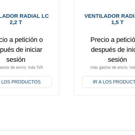
LADOR RADIAL LC
VENTILADOR RADI
2,2 T
1,5 T
cio a petición o
Precio a petici
pués de iniciar
después de ini
sesión
sesión
astos de envío; más IVA
más gastos de envío; má
Este
producto
A LOS PRODUCTOS
IR A LOS PRODUC
tiene
múltiples
.
variantes.
Las
opciones
se
pueden