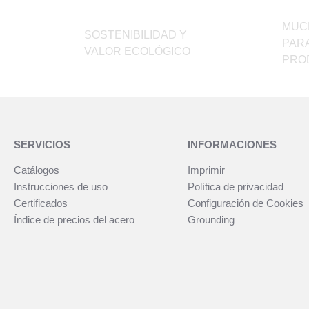
pueden
elegir
elegir
en
MUC
SOSTENIBILIDAD Y
en
la
PAR
VALOR ECOLÓGICO
la
página
PRO
página
de
de
producto
producto
SERVICIOS
INFORMACIONES
Catálogos
Imprimir
Instrucciones de uso
Política de privacidad
Certificados
Configuración de Cookies
Índice de precios del acero
Grounding