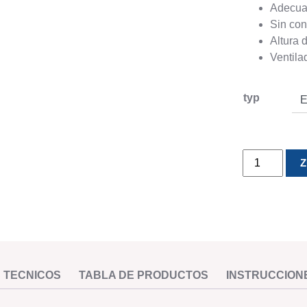
Adecua
Sin co
Altura 
Ventila
typ
Air-
Z
Pillar
cantidad
 TECNICOS
TABLA DE PRODUCTOS
INSTRUCCION