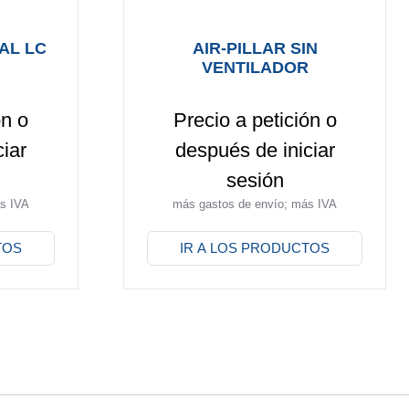
AL LC
AIR-PILLAR SIN
VENTILADOR
ón o
Precio a petición o
ciar
después de iniciar
sesión
s IVA
más gastos de envío; más IVA
Este
producto
TOS
IR A LOS PRODUCTOS
tiene
múltiples
variantes.
Las
opciones
se
pueden