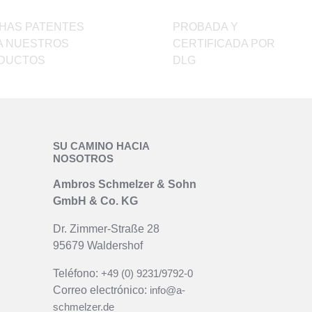
elegir
en
HAS PATENTES
PROBADA Y
la
A NUESTROS
CERTIFICADA POR
página
DUCTOS
DLG
de
producto
SU CAMINO HACIA
NOSOTROS
Ambros Schmelzer & Sohn
GmbH & Co. KG
Dr. Zimmer-Straße 28
95679 Waldershof
Teléfono:
+49 (0) 9231/9792-0
Correo electrónico:
info@a-
schmelzer.de