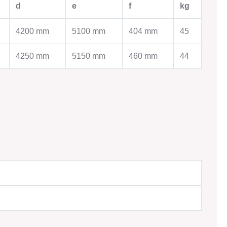
d
e
f
kg
WORK
AGRICULTURAL EQUIPMENT
Equipos agrícolas
4200 mm
5100 mm
404 mm
45
Sistemas de ventilación
odulares
Tecnología de almacenamiento
4250 mm
5150 mm
460 mm
44
Tecnología de limpieza de granos
e protección
Tecnología de ensayo
Tecnología de secado
ral
Contacto
chmelzer
ridas para
DUCTION
TINSMITHING
untos
Plomería
Servicios
Contacto