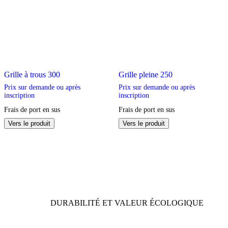
Grille à trous 300
Grille pleine 250
Prix sur demande ou après
Prix sur demande ou après
inscription
inscription
Frais de port en sus
Frais de port en sus
Ce
Ce
Vers le produit
Vers le produit
produit
produit
a
a
plusieurs
plusieurs
variations.
variations.
Les
Les
options
options
peuvent
peuvent
être
être
DURABILITÉ ET VALEUR ÉCOLOGIQUE
choisies
choisies
sur
sur
la
la