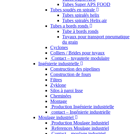
Tubes Super APS FOOD
Tubes soudés en spirale
Tubes spiralés helix
Tubes spiralés Helix-air
Tubes a bords ronds
Tube à bords ronds
Tuyaux pour transport pneumatique
du grain
Cyclones
Colliers / Brides pour tuyaux
Contact – tuyauterie modulaire
Ingénierie industrielle
Construction des pipelines
Construction de fours
Filtres
Zyklone
Silos à paroi lisse
Cheminées
Montage
Production Ingénierie industrielle
contact – Ingénierie industrielle
Moulage industriel
Production Moulage Industriel
References Moulage industriel
Contact – moulage industriel