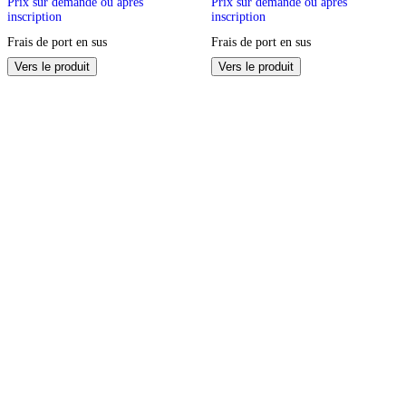
Prix sur demande ou après
Prix sur demande ou après
inscription
inscription
Frais de port en sus
Frais de port en sus
Ce
Ce
Vers le produit
Vers le produit
produit
produit
a
a
plusieurs
plusieurs
variations.
variations.
Les
Les
options
options
peuvent
peuvent
être
être
choisies
choisies
sur
sur
la
la
page
page
du
du
produit
produit