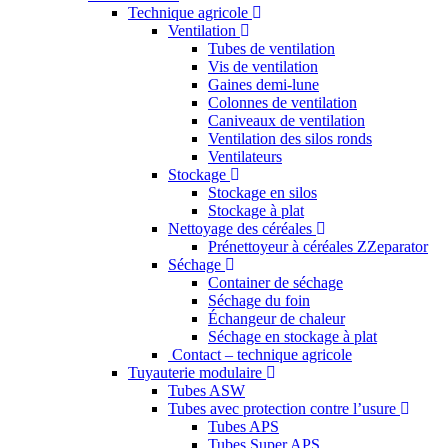
Technique agricole
Ventilation
Tubes de ventilation
Vis de ventilation
Gaines demi-lune
Colonnes de ventilation
Caniveaux de ventilation
Ventilation des silos ronds
Ventilateurs
Stockage
Stockage en silos
Stockage à plat
Nettoyage des céréales
Prénettoyeur à céréales ZZeparator
Séchage
Container de séchage
Séchage du foin
Échangeur de chaleur
Séchage en stockage à plat
Contact – technique agricole
Tuyauterie modulaire
Tubes ASW
Tubes avec protection contre l’usure
Tubes APS
Tubes Super APS