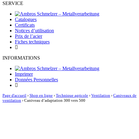
SERVICE
Catalogues
Certificats
Notices d’utilisation
Prix de l’acier
Fiches techniques
INFORMATIONS
Imprimer
Données Personnelles
Page d'accueil
›
Shop en ligne
›
Technique agricole
›
Ventilation
›
Caniveaux de
ventilation
›
Caniveau d’adaptation 300 vers 500