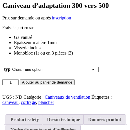
Caniveau d’adaptation 300 vers 500
Prix sur demande ou après
inscription
Frais de port en sus
Galvanisé
Epaisseur matière 1mm
Visserie incluse
Monobloc (1) ou en 3 pièces (3)
typ
quantité
Ajouter au panier de demande
de
Caniveau
d'adaptation
UGS :
ND
Catégorie :
Caniveaux de ventilation
Étiquettes :
300
caniveau
,
coffrage
,
plancher
vers
500
Product safety
Dessin technique
Données produit
Notice de montage et d´utilisation