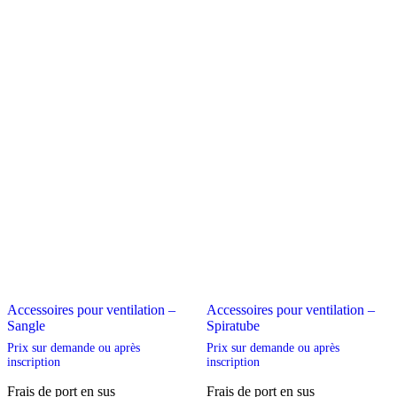
sur
sur
la
la
page
page
du
du
produit
produit
Accessoires pour ventilation –
Accessoires pour ventilation –
Sangle
Spiratube
Prix sur demande ou après
Prix sur demande ou après
inscription
inscription
Frais de port en sus
Frais de port en sus