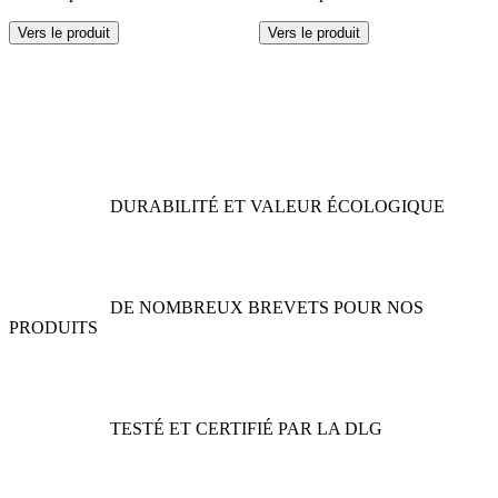
Ce
Ce
Vers le produit
Vers le produit
produit
produit
a
a
plusieurs
plusieurs
variations.
variations.
Les
Les
options
options
peuvent
peuvent
être
être
DURABILITÉ ET VALEUR ÉCOLOGIQUE
choisies
choisies
sur
sur
la
la
page
page
du
du
DE NOMBREUX BREVETS POUR NOS
produit
produit
PRODUITS
TESTÉ ET CERTIFIÉ PAR LA DLG