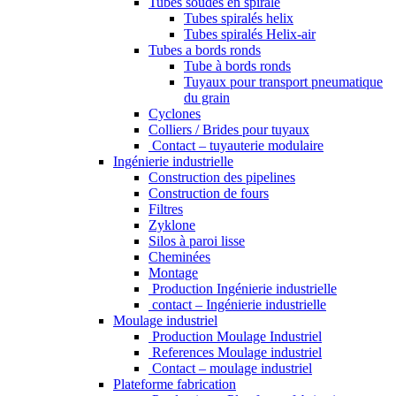
Tubes soudés en spirale
Tubes spiralés helix
Tubes spiralés Helix-air
Tubes a bords ronds
Tube à bords ronds
Tuyaux pour transport pneumatique
du grain
Cyclones
Colliers / Brides pour tuyaux
Contact – tuyauterie modulaire
Ingénierie industrielle
Construction des pipelines
Construction de fours
Filtres
Zyklone
Silos à paroi lisse
Cheminées
Montage
Production Ingénierie industrielle
contact – Ingénierie industrielle
Moulage industriel
Production Moulage Industriel
References Moulage industriel
Contact – moulage industriel
Plateforme fabrication