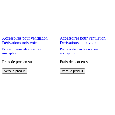
Accessoires pour ventilation –
Accessoires pour ventilation –
Dérivations trois voies
Dérivations deux voies
Prix sur demande ou après
Prix sur demande ou après
inscription
inscription
Frais de port en sus
Frais de port en sus
Ce
Ce
Vers le produit
Vers le produit
produit
produit
a
a
plusieurs
plusieurs
variations.
variations.
Les
Les
options
options
peuvent
peuvent
être
être
choisies
choisies