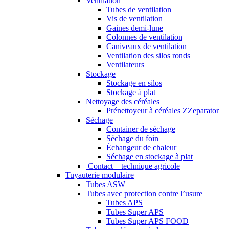
Ventilation
Tubes de ventilation
Vis de ventilation
Gaines demi-lune
Colonnes de ventilation
Caniveaux de ventilation
Ventilation des silos ronds
Ventilateurs
Stockage
Stockage en silos
Stockage à plat
Nettoyage des céréales
Prénettoyeur à céréales ZZeparator
Séchage
Container de séchage
Séchage du foin
Échangeur de chaleur
Séchage en stockage à plat
Contact – technique agricole
Tuyauterie modulaire
Tubes ASW
Tubes avec protection contre l’usure
Tubes APS
Tubes Super APS
Tubes Super APS FOOD