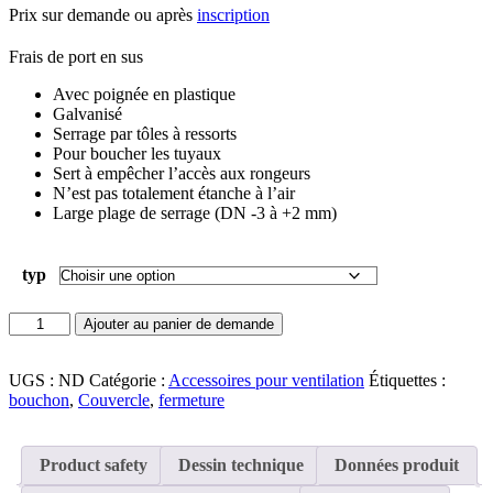
Prix sur demande ou après
inscription
Frais de port en sus
Avec poignée en plastique
Galvanisé
Serrage par tôles à ressorts
Pour boucher les tuyaux
Sert à empêcher l’accès aux rongeurs
N’est pas totalement étanche à l’air
Large plage de serrage (DN -3 à +2 mm)
typ
quantité
Ajouter au panier de demande
de
Couvercle
universel
UGS :
ND
Catégorie :
Accessoires pour ventilation
Étiquettes :
bouchon
,
Couvercle
,
fermeture
Product safety
Dessin technique
Données produit