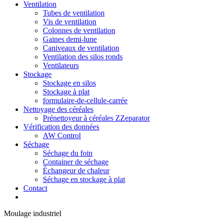
Ventilation
Tubes de ventilation
Vis de ventilation
Colonnes de ventilation
Gaines demi-lune
Caniveaux de ventilation
Ventilation des silos ronds
Ventilateurs
Stockage
Stockage en silos
Stockage à plat
formulaire-de-cellule-carrée
Nettoyage des céréales
Prénettoyeur à céréales ZZeparator
Vérification des données
AW Control
Séchage
Séchage du foin
Container de séchage
Échangeur de chaleur
Séchage en stockage à plat
Contact
Moulage industriel