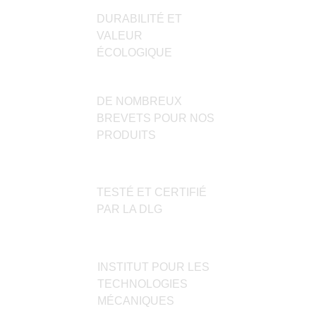
choisies
DURABILITÉ ET
sur
VALEUR
la
ÉCOLOGIQUE
page
du
produit
DE NOMBREUX
BREVETS POUR NOS
PRODUITS
TESTÉ ET CERTIFIÉ
PAR LA DLG
INSTITUT POUR LES
TECHNOLOGIES
MÉCANIQUES