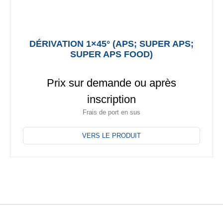
DÉRIVATION 1×45° (APS; SUPER APS;
SUPER APS FOOD)
Prix sur demande ou après
inscription
Frais de port en sus
Ce
produit
VERS LE PRODUIT
a
plusieurs
variations.
Les
options
peuvent
être