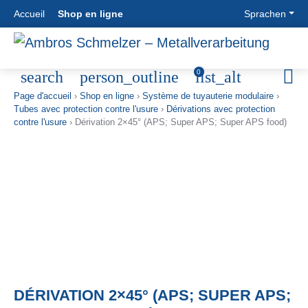
Accueil
Shop en ligne
Sprachen
NOTRE
INGÉNIERIE
TUYAUTERIE
TECHNIQUE
search
person_outline
list_alt
0
SOCIETE
INDUSTRIELLE
MODULAIRE
AGRICOLE
Page d'accueil
›
Shop en ligne
›
Système de tuyauterie modulaire
›
Know How
Ingénierie
Tuyauterie
Technique
Tubes avec protection contre l'usure
›
Dérivations avec protection
Historique
industrielle
modulaire
agricole
contre l'usure
›
Dérivation 2×45° (APS; Super APS; Super APS food)
Objectifs et
Construction
Tubes ASW
Ventilation
Philosophie
des
Tubes avec
Stockage
Sites
pipelines
protection
Nettoyage
Construction
contre
des
de fours
l’usure
céréales
CONTACT
Filtres
Tubes
Vérification
Zyklone
soudés en
des
Acces
Silos à
spirale
données
Interlocuteur
paroi lisse
Tubes a
Séchage
Formulaire de
Cheminées
bords ronds
Contact
contact
Montage
Cyclones
DÉRIVATION 2×45° (APS; SUPER APS;
Production
Connexions