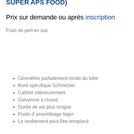
SUPER APS FOOD)
Contact
Contact
Prix sur demande ou après
inscription
MOULAGE
PLATEFORME
FERBLANTER
INDUSTRIEL
FABRICATION
Frais de port en sus
Ferblanterie
Services
Moulage
Plateforme
Contact
industriel
fabrication
References
Production
Production
Contact
Contact
Géométrie parfaitement ronde du tube
SERVICE
INFORMATIONS
Bord spécifique Schmelzer
VERS LA BOUTIQUE EN LIGNE
Calibré intérieurement
Catalogues
Imprimer
Galvanisé à chaud
Certificats
Données
Durée de vie plus longue
Notices
Personnelles
Poids d´assemblage léger
d’utilisation
Prix de
Le revêtement peut être remplacé
l’acier
Fiches