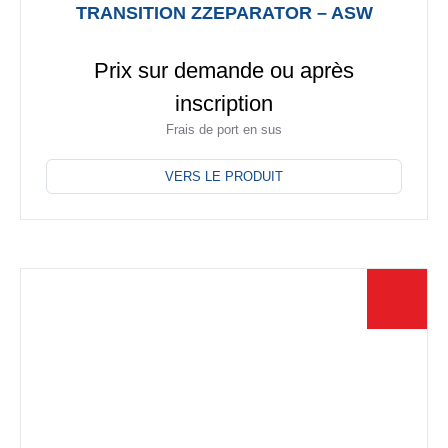
TRANSITION ZZEPARATOR – ASW
Prix sur demande ou après
inscription
Frais de port en sus
Ce
produit
VERS LE PRODUIT
a
plusieurs
variations.
Les
options
peuvent
être
choisies
sur
la
page