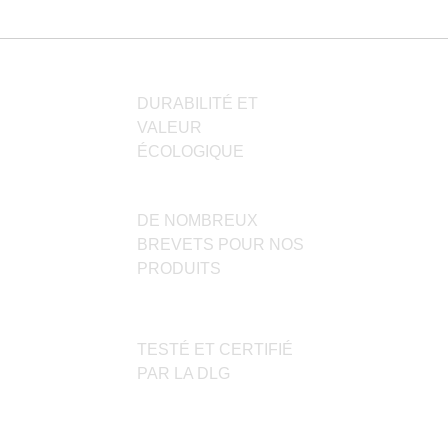
options
peuvent
être
choisies
DURABILITÉ ET
sur
VALEUR
la
ÉCOLOGIQUE
page
du
produit
DE NOMBREUX
BREVETS POUR NOS
PRODUITS
TESTÉ ET CERTIFIÉ
PAR LA DLG