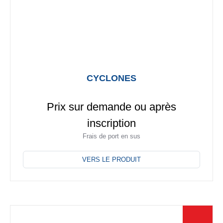
CYCLONES
Prix sur demande ou après
inscription
Frais de port en sus
Ce
produit
VERS LE PRODUIT
a
plusieurs
variations.
Les
options