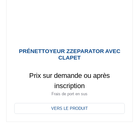
du
produit
PRÉNETTOYEUR ZZEPARATOR AVEC
CLAPET
Prix sur demande ou après
inscription
Frais de port en sus
Ce
produit
VERS LE PRODUIT
a
plusieurs
variations.
Les