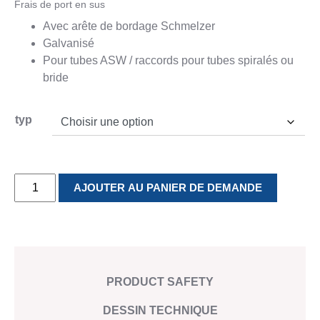
Frais de port en sus
Contact
Contact
Avec arête de bordage Schmelzer
Galvanisé
MOULAGE
PLATEFORME
FERBLANTER
Pour tubes ASW / raccords pour tubes spiralés ou
INDUSTRIEL
FABRICATION
bride
Ferblanterie
Services
Moulage
Plateforme
Contact
industriel
fabrication
typ
References
Production
Production
Contact
Contact
quantité
AJOUTER AU PANIER DE DEMANDE
de
SERVICE
INFORMATIONS
VERS LA BOUTIQUE EN LIGNE
Transition
Catalogues
Imprimer
cyclone
Certificats
Données
-
Notices
Personnelles
ASW
d’utilisation
PRODUCT SAFETY
Prix de
l’acier
DESSIN TECHNIQUE
Fiches