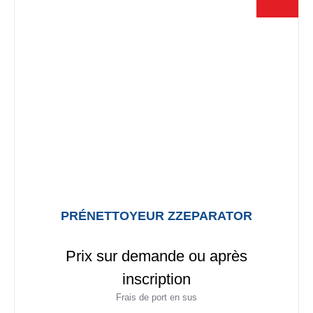
peuvent
être
choisies
sur
la
page
du
produit
PRÉNETTOYEUR ZZEPARATOR
Prix sur demande ou après
inscription
Frais de port en sus
Ce