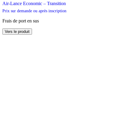
Air-Lance Economic – Transition
Prix sur demande ou après inscription
Frais de port en sus
Ce
Vers le produit
produit
a
plusieurs
variations.
Les
options
peuvent
être
choisies
sur
la
page
du
produit