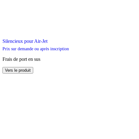
Silencieux pour Air-Jet
Prix sur demande ou après inscription
Frais de port en sus
Ce
Vers le produit
produit
a
plusieurs
variations.
Les
options
peuvent
être
choisies
sur
la
page