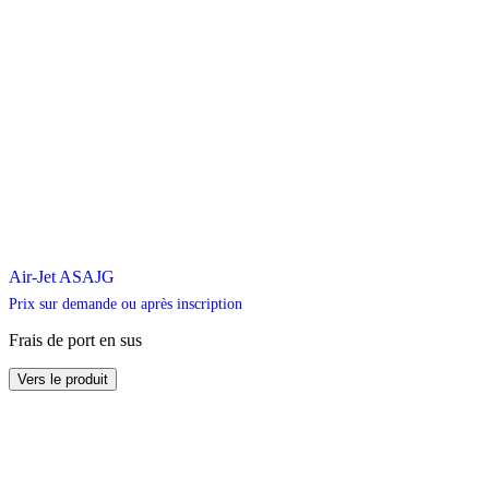
Air-Jet ASAJG
Prix sur demande ou après inscription
Frais de port en sus
Ce
Vers le produit
produit
a
plusieurs
variations.
Les