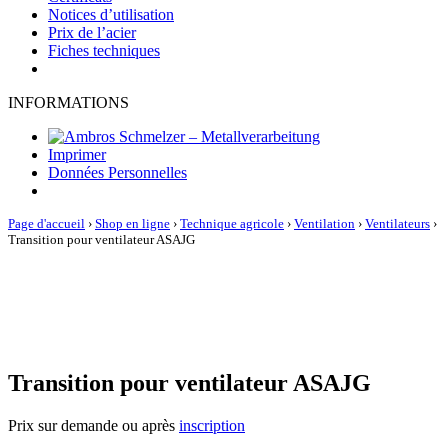
Notices d’utilisation
Prix de l’acier
Fiches techniques
INFORMATIONS
Imprimer
Données Personnelles
Page d'accueil
›
Shop en ligne
›
Technique agricole
›
Ventilation
›
Ventilateurs
›
Transition pour ventilateur ASAJG
Transition pour ventilateur ASAJG
Prix sur demande ou après
inscription