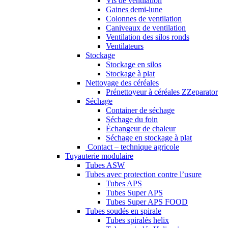
Vis de ventilation
Gaines demi-lune
Colonnes de ventilation
Caniveaux de ventilation
Ventilation des silos ronds
Ventilateurs
Stockage
Stockage en silos
Stockage à plat
Nettoyage des céréales
Prénettoyeur à céréales ZZeparator
Séchage
Container de séchage
Séchage du foin
Échangeur de chaleur
Séchage en stockage à plat
Contact – technique agricole
Tuyauterie modulaire
Tubes ASW
Tubes avec protection contre l’usure
Tubes APS
Tubes Super APS
Tubes Super APS FOOD
Tubes soudés en spirale
Tubes spiralés helix