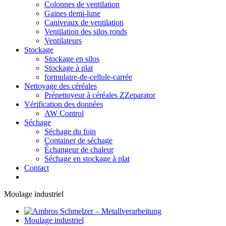
Colonnes de ventilation
Gaines demi-lune
Caniveaux de ventilation
Ventilation des silos ronds
Ventilateurs
Stockage
Stockage en silos
Stockage à plat
formulaire-de-cellule-carrée
Nettoyage des céréales
Prénettoyeur à céréales ZZeparator
Vérification des données
AW Control
Séchage
Séchage du foin
Container de séchage
Échangeur de chaleur
Séchage en stockage à plat
Contact
Moulage industriel
Moulage industriel