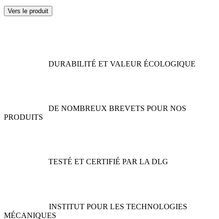
Ce
Vers le produit
produit
a
plusieurs
variations.
Les
options
DURABILITÉ ET VALEUR ÉCOLOGIQUE
peuvent
être
choisies
sur
la
DE NOMBREUX BREVETS POUR NOS
page
PRODUITS
du
produit
TESTÉ ET CERTIFIÉ PAR LA DLG
INSTITUT POUR LES TECHNOLOGIES
MÉCANIQUES