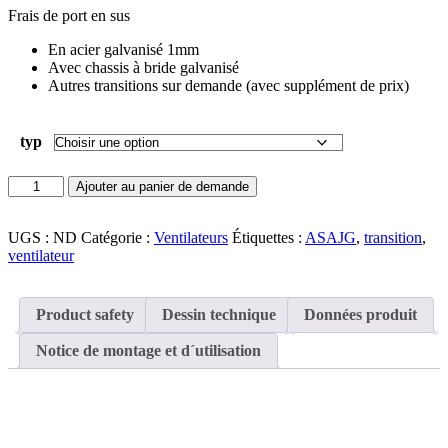
Frais de port en sus
En acier galvanisé 1mm
Avec chassis à bride galvanisé
Autres transitions sur demande (avec supplément de prix)
typ
quantité
Ajouter au panier de demande
de
Transition
pour
UGS :
ND
Catégorie :
Ventilateurs
Étiquettes :
ASAJG
,
transition
,
ventilateur
ventilateur
ASAJG
Product safety
Dessin technique
Données produit
Notice de montage et d´utilisation