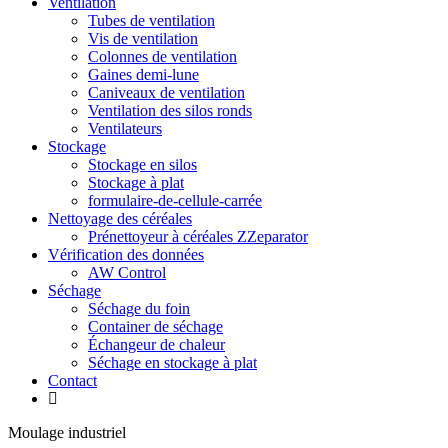
Ventilation
Tubes de ventilation
Vis de ventilation
Colonnes de ventilation
Gaines demi-lune
Caniveaux de ventilation
Ventilation des silos ronds
Ventilateurs
Stockage
Stockage en silos
Stockage à plat
formulaire-de-cellule-carrée
Nettoyage des céréales
Prénettoyeur à céréales ZZeparator
Vérification des données
AW Control
Séchage
Séchage du foin
Container de séchage
Échangeur de chaleur
Séchage en stockage à plat
Contact
Moulage industriel