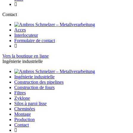
Contact
Acces
Interlocuteur
Formulaire de contact
Vers la boutique en ligne
Ingénierie industrielle
Ingénierie industrielle
Construction des pipelines
Construction de fours
Filtres
Zyklone
Silos à paroi lisse
Cheminées
Montage
Production
Contact