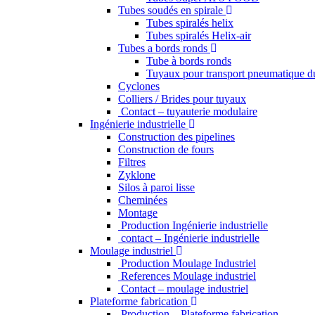
Tubes soudés en spirale
Tubes spiralés helix
Tubes spiralés Helix-air
Tubes a bords ronds
Tube à bords ronds
Tuyaux pour transport pneumatique d
Cyclones
Colliers / Brides pour tuyaux
Contact – tuyauterie modulaire
Ingénierie industrielle
Construction des pipelines
Construction de fours
Filtres
Zyklone
Silos à paroi lisse
Cheminées
Montage
Production Ingénierie industrielle
contact – Ingénierie industrielle
Moulage industriel
Production Moulage Industriel
References Moulage industriel
Contact – moulage industriel
Plateforme fabrication
Production – Plateforme fabrication