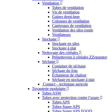
Ventilation
Tubes de ventilation
Vis de ventilation
Gaines demi-lune
Colonnes de ventilation
Caniveaux de ventilation
Ventilation des silos ronds
Ventilateurs
Stockage
Stockage en silos
Stockage à plat
Nettoyage des céréales
Prénettoyeur à céréales ZZeparator
Séchage
Container de séchage
Séchage du foin
Échangeur de chaleur
Séchage en stockage à plat
Contact – technique agricole
Tuyauterie modulaire
Tubes ASW
Tubes avec protection contre l’usure
Tubes APS
Tubes Super APS
Tubes Super APS FOOD