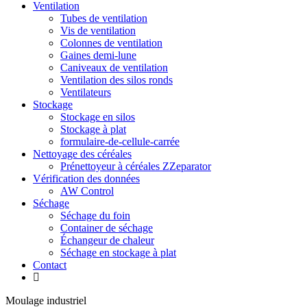
Ventilation
Tubes de ventilation
Vis de ventilation
Colonnes de ventilation
Gaines demi-lune
Caniveaux de ventilation
Ventilation des silos ronds
Ventilateurs
Stockage
Stockage en silos
Stockage à plat
formulaire-de-cellule-carrée
Nettoyage des céréales
Prénettoyeur à céréales ZZeparator
Vérification des données
AW Control
Séchage
Séchage du foin
Container de séchage
Échangeur de chaleur
Séchage en stockage à plat
Contact
Moulage industriel