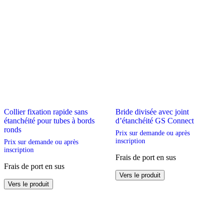
Collier fixation rapide sans
Bride divisée avec joint
étanchéité pour tubes à bords
d’étanchéité GS Connect
ronds
Prix sur demande ou après
inscription
Prix sur demande ou après
inscription
Frais de port en sus
Frais de port en sus
Ce
Vers le produit
Ce
produit
Vers le produit
produit
a
a
plusieurs
plusieurs
variations.
variations.
Les