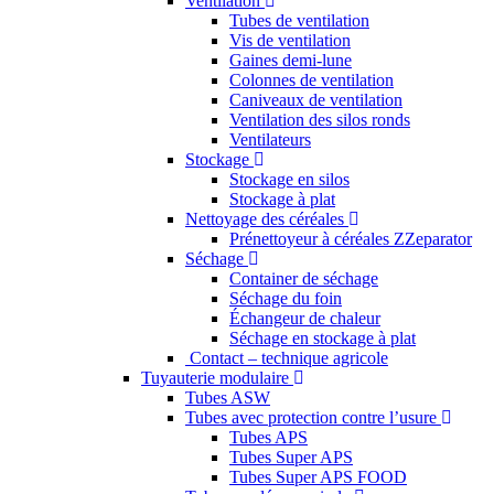
Ventilation
Tubes de ventilation
Vis de ventilation
Gaines demi-lune
Colonnes de ventilation
Caniveaux de ventilation
Ventilation des silos ronds
Ventilateurs
Stockage
Stockage en silos
Stockage à plat
Nettoyage des céréales
Prénettoyeur à céréales ZZeparator
Séchage
Container de séchage
Séchage du foin
Échangeur de chaleur
Séchage en stockage à plat
Contact – technique agricole
Tuyauterie modulaire
Tubes ASW
Tubes avec protection contre l’usure
Tubes APS
Tubes Super APS
Tubes Super APS FOOD