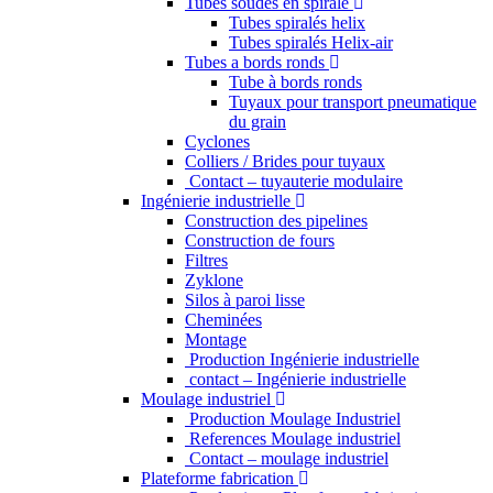
Tubes soudés en spirale
Tubes spiralés helix
Tubes spiralés Helix-air
Tubes a bords ronds
Tube à bords ronds
Tuyaux pour transport pneumatique
du grain
Cyclones
Colliers / Brides pour tuyaux
Contact – tuyauterie modulaire
Ingénierie industrielle
Construction des pipelines
Construction de fours
Filtres
Zyklone
Silos à paroi lisse
Cheminées
Montage
Production Ingénierie industrielle
contact – Ingénierie industrielle
Moulage industriel
Production Moulage Industriel
References Moulage industriel
Contact – moulage industriel
Plateforme fabrication