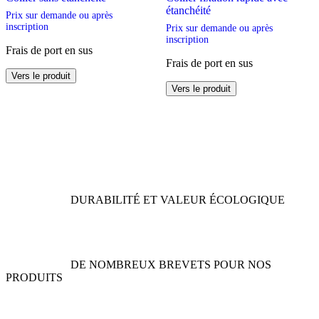
étanchéité
Prix sur demande ou après
inscription
Prix sur demande ou après
inscription
Frais de port en sus
Frais de port en sus
Ce
Vers le produit
produit
Ce
Vers le produit
a
produit
plusieurs
a
variations.
plusieurs
Les
variations.
options
Les
peuvent
options
être
peuvent
choisies
être
DURABILITÉ ET VALEUR ÉCOLOGIQUE
sur
choisies
la
sur
page
la
du
page
produit
du
DE NOMBREUX BREVETS POUR NOS
produit
PRODUITS