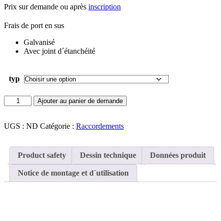
Prix sur demande ou après
inscription
Frais de port en sus
Galvanisé
Avec joint d´étanchéité
typ
quantité
Ajouter au panier de demande
de
Collier
avec
UGS :
ND
Catégorie :
Raccordements
étanchéité
Product safety
Dessin technique
Données produit
Notice de montage et d´utilisation