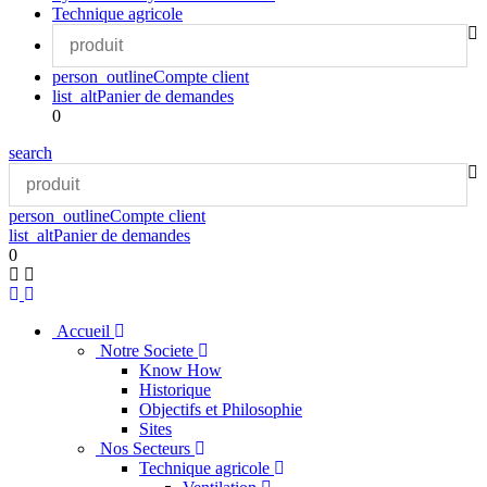
Technique agricole
person_outline
Compte client
list_alt
Panier de demandes
0
search
person_outline
Compte client
list_alt
Panier de demandes
0
Accueil
Notre Societe
Know How
Historique
Objectifs et Philosophie
Sites
Nos Secteurs
Technique agricole