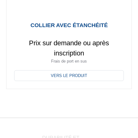
COLLIER AVEC ÉTANCHÉITÉ
Prix sur demande ou après
inscription
Frais de port en sus
Ce
produit
VERS LE PRODUIT
a
plusieurs
variations.
Les
options
peuvent
être
choisies
DURABILITÉ ET