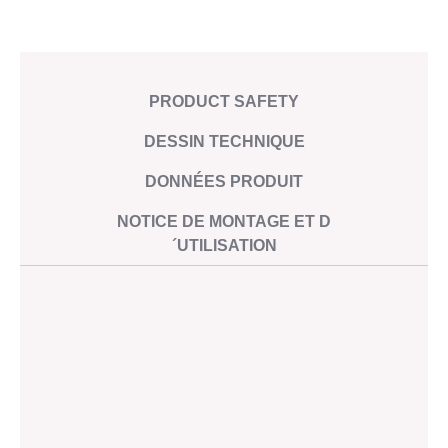
Collier
techniques
fixation
rapide
sans
PRODUCT SAFETY
étanchéité
pour
DESSIN TECHNIQUE
tubes
à
DONNÉES PRODUIT
bords
NOTICE DE MONTAGE ET D
ronds
´UTILISATION