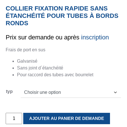
Contact
Contact
COLLIER FIXATION RAPIDE SANS
ÉTANCHÉITÉ POUR TUBES À BORDS
MOULAGE
PLATEFORME
FERBLANTER
RONDS
INDUSTRIEL
FABRICATION
Ferblanterie
Prix sur demande ou après
inscription
Services
Moulage
Plateforme
Contact
industriel
fabrication
Frais de port en sus
References
Production
Production
Contact
Galvanisé
Contact
Sans joint d´étanchéité
Pour raccord des tubes avec bourrelet
SERVICE
INFORMATIONS
VERS LA BOUTIQUE EN LIGNE
Catalogues
Imprimer
typ
Certificats
Données
Notices
Personnelles
d’utilisation
Prix de
quantité
AJOUTER AU PANIER DE DEMANDE
l’acier
de
Fiches