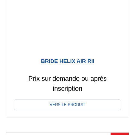
la
page
du
produit
BRIDE HELIX AIR RII
Prix sur demande ou après
inscription
VERS LE PRODUIT