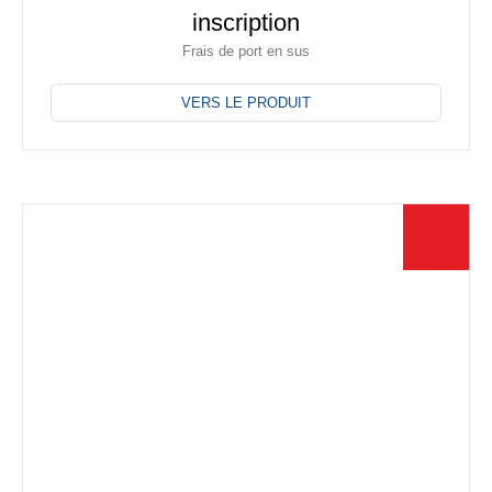
inscription
Frais de port en sus
Ce
produit
VERS LE PRODUIT
a
plusieurs
variations.
Les
options
peuvent
être
choisies
sur
la
page
du
produit