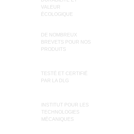
sur
VALEUR
la
ÉCOLOGIQUE
page
du
produit
DE NOMBREUX
BREVETS POUR NOS
PRODUITS
TESTÉ ET CERTIFIÉ
PAR LA DLG
INSTITUT POUR LES
TECHNOLOGIES
MÉCANIQUES