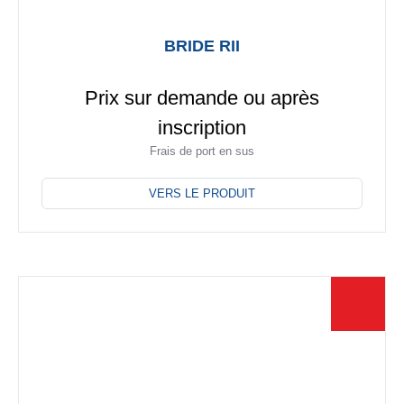
BRIDE RII
Prix sur demande ou après
inscription
Frais de port en sus
Ce
produit
VERS LE PRODUIT
a
plusieurs
variations.
Les
options
peuvent
être
choisies
sur