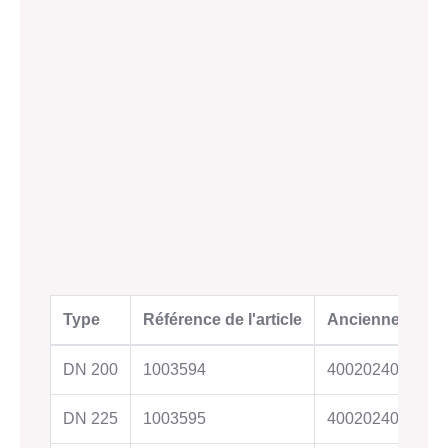
Type
Référence de l'article
Ancienne référ
DN 200
1003594
4002024015746
DN 225
1003595
4002024015755