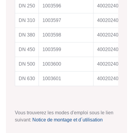
DN 250
1003596
4002024015760
DN 310
1003597
4002024015767
DN 380
1003598
4002024015771
DN 450
1003599
4002024015775
DN 500
1003600
4002024015779
DN 630
1003601
4002024015783
Vous trouverez les modes d'emploi sous le lien
suivant:
Notice de montage et d´utilisation