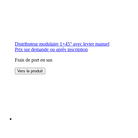
Distributeur modulaire 1×45° avec levier manuel
Prix sur demande ou après inscription
Frais de port en sus
Ce
Vers le produit
produit
a
plusieurs
variations.
Les
options
peuvent
être
choisies
sur
la
page