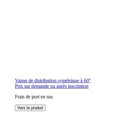
du
produit
Vanne de distribution symétrique à 60°
Prix sur demande ou après inscription
Frais de port en sus
Ce
Vers le produit
produit
a
plusieurs
variations.
Les