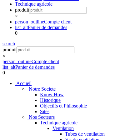
Technique agricole
produit
×
person_outline
Compte client
list_alt
Panier de demandes
0
search
produit
×
person_outline
Compte client
list_alt
Panier de demandes
0
Accueil
Notre Societe
Know How
Historique
Objectifs et Philosophie
Sites
Nos Secteurs
Technique agricole
Ventilation
Tubes de ventilation
Vis de ventilation