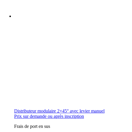
options
peuvent
être
choisies
sur
la
page
du
produit
Distributeur modulaire 2×45° avec levier manuel
Prix sur demande ou après inscription
Frais de port en sus