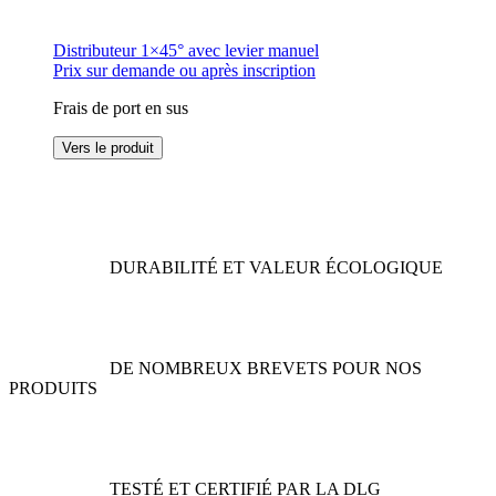
Distributeur 1×45° avec levier manuel
Prix sur demande ou après inscription
Frais de port en sus
Ce
Vers le produit
produit
a
plusieurs
variations.
Les
options
DURABILITÉ ET VALEUR ÉCOLOGIQUE
peuvent
être
choisies
sur
la
DE NOMBREUX BREVETS POUR NOS
page
PRODUITS
du
produit
TESTÉ ET CERTIFIÉ PAR LA DLG