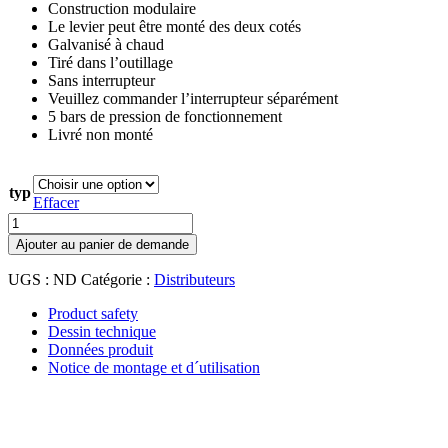
Construction modulaire
Le levier peut être monté des deux cotés
Galvanisé à chaud
Tiré dans l’outillage
Sans interrupteur
Veuillez commander l’interrupteur séparément
5 bars de pression de fonctionnement
Livré non monté
typ
Effacer
quantité
de
Ajouter au panier de demande
Distributeur
modulaire
UGS :
ND
Catégorie :
Distributeurs
2x45°
pneumatique
Product safety
Dessin technique
Données produit
Notice de montage et d´utilisation