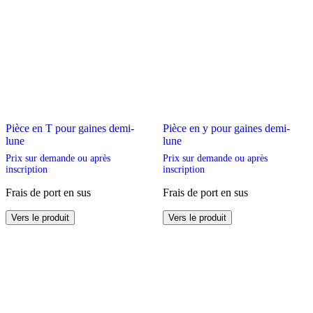
Pièce en T pour gaines demi-
Pièce en y pour gaines demi-
lune
lune
Prix sur demande ou après
Prix sur demande ou après
inscription
inscription
Frais de port en sus
Frais de port en sus
Ce
Ce
Vers le produit
Vers le produit
produit
produit
a
a
plusieurs
plusieurs
variations.
variations.
Les
Les
options
options
peuvent
peuvent