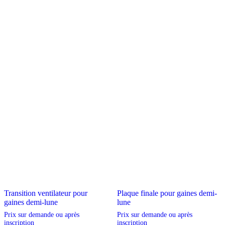
être
être
choisies
choisies
sur
sur
la
la
page
page
du
du
produit
produit
Transition ventilateur pour
Plaque finale pour gaines demi-
gaines demi-lune
lune
Prix sur demande ou après
Prix sur demande ou après
inscription
inscription