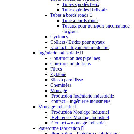
Tubes spiralés helix
Tubes spiralés Helix-air
Tubes a bords ronds
Tube à bords ronds
Tuyaux pour transport pneumatique
du grain
Cyclones
Colliers / Brides pour tuyaux
Contact – tuyauterie modulaire
Ingénierie industrielle
Construction des pipelines
Construction de fours
Filtres
Zyklone
Silos à paroi lisse
Cheminées
Montage
Production Ingénierie industrielle
contact – Ingénierie industrielle
Moulage industriel
Production Moulage Industriel
References Moulage industriel
Contact – moulage industriel
Plateforme fabrication
Production – Plateforme fabrication