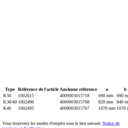
Type
Référence de l'article
Ancienne référence
a
b
K30
1002615
4009003015718
690 mm
690 
K30/40
1002496
4009003015768
820 mm
840 
K40
1002495
4009003015767
1070 mm
1070
Vous trouverez les modes d'emploi sous le lien suivant:
Notice de