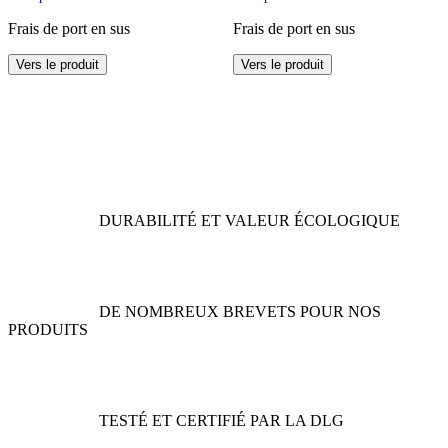
Frais de port en sus
Frais de port en sus
Ce
Ce
Vers le produit
Vers le produit
produit
produit
a
a
plusieurs
plusieurs
variations.
variations.
Les
Les
options
options
peuvent
peuvent
être
être
DURABILITÉ ET VALEUR ÉCOLOGIQUE
choisies
choisies
sur
sur
la
la
page
page
du
du
DE NOMBREUX BREVETS POUR NOS
produit
produit
PRODUITS
TESTÉ ET CERTIFIÉ PAR LA DLG