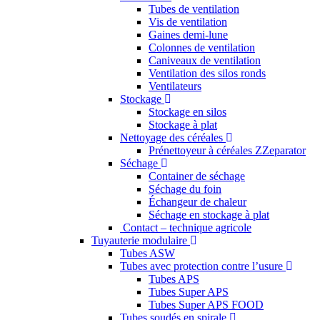
Tubes de ventilation
Vis de ventilation
Gaines demi-lune
Colonnes de ventilation
Caniveaux de ventilation
Ventilation des silos ronds
Ventilateurs
Stockage
Stockage en silos
Stockage à plat
Nettoyage des céréales
Prénettoyeur à céréales ZZeparator
Séchage
Container de séchage
Séchage du foin
Échangeur de chaleur
Séchage en stockage à plat
Contact – technique agricole
Tuyauterie modulaire
Tubes ASW
Tubes avec protection contre l’usure
Tubes APS
Tubes Super APS
Tubes Super APS FOOD
Tubes soudés en spirale