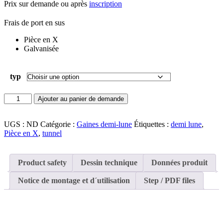
Prix sur demande ou après
inscription
Frais de port en sus
Pièce en X
Galvanisée
typ
quantité
Ajouter au panier de demande
de
Pièce
en
UGS :
ND
Catégorie :
Gaines demi-lune
Étiquettes :
demi lune
,
X
Pièce en X
,
tunnel
pour
gaines
demi-
Product safety
Dessin technique
Données produit
lune
Notice de montage et d´utilisation
Step / PDF files