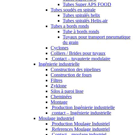
Tubes Super APS FOOD
Tubes soudés en spirale
Tubes spiralés helix
Tubes spiralés Helix-air
Tubes a bords ronds
Tube à bords ronds
Tuyaux pour transport pneumatique
du grain
Cyclones
Colliers / Brides pour tuyaux
Contact – tuyauterie modulaire
Ingénierie industrielle
Construction des pipelines
Construction de fours
Filtres
Zyklone
Silos à paroi lisse
Cheminées
Montage
Production Ingénierie industrielle
contact – Ingénierie industrielle
Moulage industriel
Production Moulage Industriel
References Moulage industriel
Contact – moulage industriel