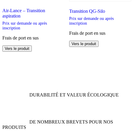
Air-Lance – Transition
Transition QG-Silo
aspiration
Prix sur demande ou après
Prix sur demande ou après
inscription
inscription
Frais de port en sus
Frais de port en sus
Ce
Vers le produit
Ce
produit
Vers le produit
produit
a
a
plusieurs
plusieurs
variations.
variations.
Les
Les
options
options
peuvent
peuvent
être
être
choisies
DURABILITÉ ET VALEUR ÉCOLOGIQUE
choisies
sur
sur
la
la
page
page
du
du
produit
DE NOMBREUX BREVETS POUR NOS
produit
PRODUITS