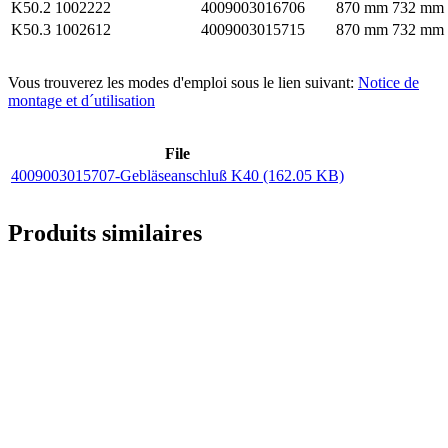
K50.2
1002222
4009003016706
870 mm
732 mm
K50.3
1002612
4009003015715
870 mm
732 mm
Vous trouverez les modes d'emploi sous le lien suivant:
Notice de
montage et d´utilisation
File
4009003015707-Gebläseanschluß K40 (162.05 KB)
Produits similaires