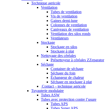
Technique agricole
Ventilation
Tubes de ventilation
Vis de ventilation
Gaines demi-lune
Colonnes de ventilation
Caniveaux de ventilation
Ventilation des silos ronds
Ventilateurs
Stockage
Stockage en silos
Stockage à plat
Nettoyage des céréales
Prénettoyeur à céréales ZZeparator
Séchage
Container de séchage
Séchage du foin
Échangeur de chaleur
Séchage en stockage à plat
Contact – technique agricole
Tuyauterie modulaire
Tubes ASW
Tubes avec protection contre l’usure
Tubes APS
Tubes Super APS