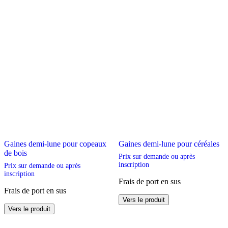
Gaines demi-lune pour copeaux
Gaines demi-lune pour céréales
de bois
Prix sur demande ou après
inscription
Prix sur demande ou après
inscription
Frais de port en sus
Frais de port en sus
Ce
Vers le produit
Ce
produit
Vers le produit
produit
a
a
plusieurs