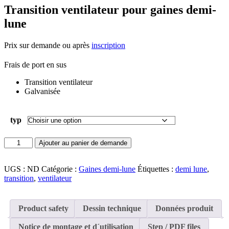
Transition ventilateur pour gaines demi-
lune
Prix sur demande ou après
inscription
Frais de port en sus
Transition ventilateur
Galvanisée
typ
quantité
Ajouter au panier de demande
de
Transition
ventilateur
UGS :
ND
Catégorie :
Gaines demi-lune
Étiquettes :
demi lune
,
pour
transition
,
ventilateur
gaines
demi-
lune
Product safety
Dessin technique
Données produit
Notice de montage et d´utilisation
Step / PDF files