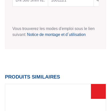
DN 300 3mm vz.
1001121
401001
Vous trouverez les modes d'emploi sous le lien
suivant:
Notice de montage et d´utilisation
PRODUITS SIMILAIRES