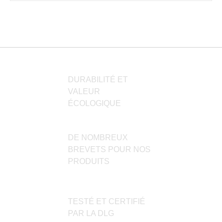
plusieurs
variations.
Les
options
peuvent
être
choisies
DURABILITÉ ET
sur
VALEUR
la
ÉCOLOGIQUE
page
du
produit
DE NOMBREUX
BREVETS POUR NOS
PRODUITS
TESTÉ ET CERTIFIÉ
PAR LA DLG