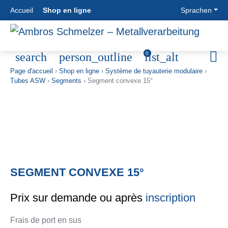
Accueil
Shop en ligne
Sprachen
NOTRE
INGÉNIERIE
TUYAUTERIE
TECHNIQUE
search
person_outline
list_alt
0
SOCIETE
INDUSTRIELLE
MODULAIRE
AGRICOLE
Page d'accueil
›
Shop en ligne
›
Système de tuyauterie modulaire
›
Know How
Ingénierie
Tuyauterie
Technique
Tubes ASW
›
Segments
›
Segment convexe 15°
Historique
industrielle
modulaire
agricole
Objectifs et
Construction
Tubes ASW
Ventilation
Philosophie
des
Tubes avec
Stockage
Sites
pipelines
protection
Nettoyage
Construction
contre
des
de fours
l’usure
céréales
CONTACT
Filtres
Tubes
Vérification
Zyklone
soudés en
des
SEGMENT CONVEXE 15°
Acces
Silos à
spirale
données
Interlocuteur
paroi lisse
Tubes a
Séchage
Prix sur demande ou après
inscription
Formulaire de
Cheminées
bords ronds
Contact
contact
Montage
Cyclones
Frais de port en sus
Production
Connexions