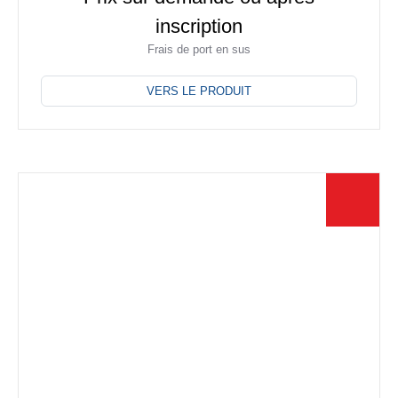
inscription
Frais de port en sus
Ce
produit
VERS LE PRODUIT
a
plusieurs
variations.
Les
options
peuvent
être
choisies
sur
la
page
du
produit