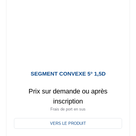
sur
la
page
du
produit
SEGMENT CONVEXE 5° 1,5D
Prix sur demande ou après
inscription
Frais de port en sus
Ce
produit
VERS LE PRODUIT
a