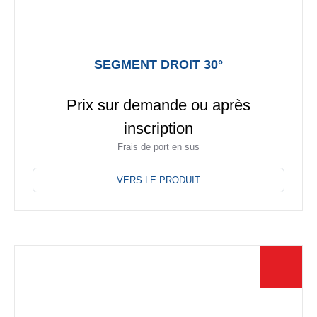
SEGMENT DROIT 30°
Prix sur demande ou après
inscription
Frais de port en sus
Ce
produit
VERS LE PRODUIT
a
plusieurs
variations.
Les
options
peuvent
être
choisies