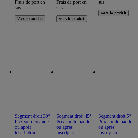
Frais de port en
Frais de port en
sus
sus
sus
Ce
Vers le produit
Ce
Ce
produit
Vers le produit
Vers le produit
produit
produit
a
a
a
plusieurs
plusieurs
plusieurs
variations.
variations.
variations.
Les
Les
Les
options
options
options
peuvent
peuvent
peuvent
être
être
être
choisies
choisies
choisies
sur
sur
sur
la
la
la
page
page
page
du
du
du
produit
produit
produit
Segment droit 30°
Segment droit 45°
Segment droit 5°
Prix sur demande
Prix sur demande
Prix sur demande
ou après
ou après
ou après
inscription
inscription
inscription