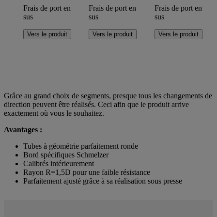
Frais de port en
Frais de port en
Frais de port en
sus
sus
sus
Ce
Ce
Ce
Vers le produit
Vers le produit
Vers le produit
produit
produit
produit
a
a
a
plusieurs
plusieurs
plusieurs
variations.
variations.
variations.
Les
Les
Les
options
options
options
peuvent
peuvent
peuvent
Grâce au grand choix de segments, presque tous les changements de
être
être
être
direction peuvent être réalisés. Ceci afin que le produit arrive
choisies
choisies
choisies
exactement où vous le souhaitez.
sur
sur
sur
la
la
la
Avantages :
page
page
page
Tubes à géométrie parfaitement ronde
du
du
du
Bord spécifiques Schmelzer
produit
produit
produit
Calibrés intérieurement
Rayon R=1,5D pour une faible résistance
Parfaitement ajusté grâce à sa réalisation sous presse