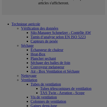
articles s'afficheront.
Technique agricole
Vérification des données
Silo-Manager Schmelzer - Contrôle AW
Tamis d‘analyse selon EN ISO 5223
Capteurs de pesée
Séchage
Échangeur de chaleur
Heat-Box
Plancher sechant
Séchage des balles de foin
Convoyeur melangeur
Air - Box Ventilation et Séchage
Nettoyage
Ventilation
Tubes de ventilation
Tubes télescopiques de ventilation
TAS Twin - Aeration - Scope
Vis de ventilation
Colonnes de ventilation
Gaines demi-lune