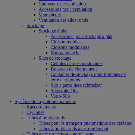
Caniveaux de ventilation
Accessoires pour ventilation
Ventilateurs
Ventilation des silos ronds
Stockage
Stockage à plat
Accessoires pour stockage à plat
Cloison mobile
Cloisons modulaires
Mur palplanche
Silos de stockage
Cellules carrées modulaires
Boisseau de chargement
Container de stockage pour pommes de
terre et oignons
Silo a paroi lisse schmelzer
Silos toile QG
Vario-Silo
Système de tuyauterie modulaire
Raccordements
Cyclones
Tubes à bords ronds
Tubes pour le transport pneumatique des céréales
Tubes à bords ronds avec renflement
Tubes avec protection contre l'usure