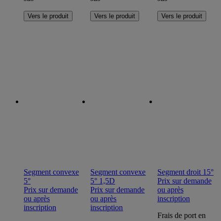
Ce
Ce
Ce
Vers le produit
Vers le produit
Vers le produit
produit
produit
produit
a
a
a
plusieurs
plusieurs
plusieurs
variations.
variations.
variations.
Les
Les
Les
options
options
options
peuvent
peuvent
peuvent
être
être
être
choisies
choisies
choisies
sur
sur
sur
la
la
la
page
page
page
du
du
du
produit
produit
produit
Segment convexe
Segment convexe
Segment droit 15°
5°
5° 1,5D
Prix sur demande
Prix sur demande
Prix sur demande
ou après
ou après
ou après
inscription
inscription
inscription
Frais de port en