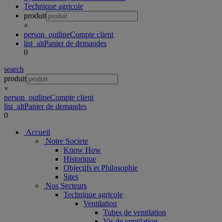
Technique agricole
produit
×
person_outline
Compte client
list_alt
Panier de demandes
0
search
produit
×
person_outline
Compte client
list_alt
Panier de demandes
0
Accueil
Notre Societe
Know How
Historique
Objectifs et Philosophie
Sites
Nos Secteurs
Technique agricole
Ventilation
Tubes de ventilation
Vis de ventilation