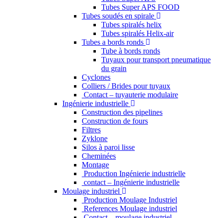
Tubes Super APS FOOD
Tubes soudés en spirale
Tubes spiralés helix
Tubes spiralés Helix-air
Tubes a bords ronds
Tube à bords ronds
Tuyaux pour transport pneumatique
du grain
Cyclones
Colliers / Brides pour tuyaux
Contact – tuyauterie modulaire
Ingénierie industrielle
Construction des pipelines
Construction de fours
Filtres
Zyklone
Silos à paroi lisse
Cheminées
Montage
Production Ingénierie industrielle
contact – Ingénierie industrielle
Moulage industriel
Production Moulage Industriel
References Moulage industriel
Contact – moulage industriel