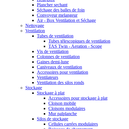
Plancher sechant
Séchage des balles de foin
Convoyeur melangeur
Air - Box Ventilation et Séchage
Nettoyage
Ventilation
Tubes de ventilation
Tubes télescopiques de ventilation
TAS Twin - Aeration - Scope
Vis de ventilation
Colonnes de ventilation
Gaines demi-lune
Caniveaux de ventilation
Accessoires pour ventilation
Ventilateurs
Ventilation des silos ronds
Stockage
Stockage à plat
Accessoires pour stockage à plat
Cloison mobile
Cloisons modulaires
Mur palplanche
Silos de stockage
Cellules carrées modulaires