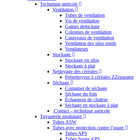
Technique agricole
Ventilation
Tubes de ventilation
Vis de ventilation
Gaines demi-lune
Colonnes de ventilation
Caniveaux de ventilation
Ventilation des silos ronds
Ventilateurs
Stockage
Stockage en silos
Stockage à plat
Nettoyage des céréales
Prénettoyeur à céréales ZZeparator
Séchage
Container de séchage
Séchage du foin
Échangeur de chaleur
Séchage en stockage à plat
Contact – technique agricole
Tuyauterie modulaire
Tubes ASW
Tubes avec protection contre l’usure
Tubes APS
Tubes Super APS