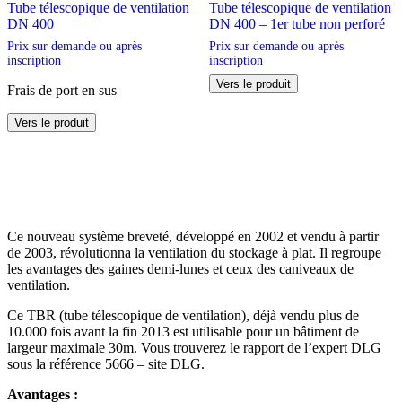
Tube télescopique de ventilation
Tube télescopique de ventilation
DN 400
DN 400 – 1er tube non perforé
Prix sur demande ou après
Prix sur demande ou après
inscription
inscription
Vers le produit
Frais de port en sus
Ce
Vers le produit
produit
a
plusieurs
variations.
Les
options
peuvent
Ce nouveau système breveté, développé en 2002 et vendu à partir
être
de 2003, révolutionna la ventilation du stockage à plat. Il regroupe
choisies
les avantages des gaines demi-lunes et ceux des caniveaux de
sur
ventilation.
la
page
Ce TBR (tube télescopique de ventilation), déjà vendu plus de
du
10.000 fois avant la fin 2013 est utilisable pour un bâtiment de
produit
largeur maximale 30m. Vous trouverez le rapport de l’expert DLG
sous la référence 5666 – site DLG.
Avantages :