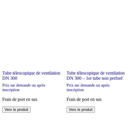
Tube télescopique de ventilation
Tube télescopique de ventilation
DN 300
DN 300 – 1er tube non perforé
Prix sur demande ou après
Prix sur demande ou après
inscription
inscription
Frais de port en sus
Frais de port en sus
Ce
Ce
Vers le produit
Vers le produit
produit
produit
a
a
plusieurs
plusieurs