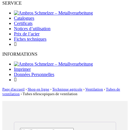
SERVICE
Catalogues
Certificats
Notices d’utilisation
Prix de l’acier
Fiches techniques
INFORMATIONS
Imprimer
Données Personnelles
Page d'accueil
›
Shop en ligne
›
Technique agricole
›
Ventilation
›
Tubes de
ventilation
›
Tubes télescopiques de ventilation