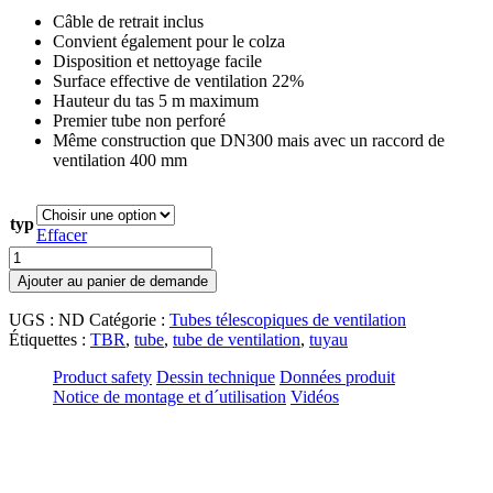
Câble de retrait inclus
Convient également pour le colza
Disposition et nettoyage facile
Surface effective de ventilation 22%
Hauteur du tas 5 m maximum
Premier tube non perforé
Même construction que DN300 mais avec un raccord de
ventilation 400 mm
typ
Effacer
quantité
de
Ajouter au panier de demande
Tube
télescopique
UGS :
ND
Catégorie :
Tubes télescopiques de ventilation
de
Étiquettes :
TBR
,
tube
,
tube de ventilation
,
tuyau
ventilation
DN
Product safety
Dessin technique
Données produit
400
Notice de montage et d´utilisation
Vidéos