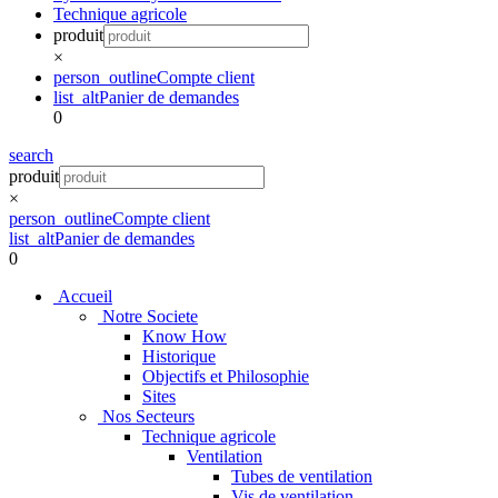
Technique agricole
produit
×
person_outline
Compte client
list_alt
Panier de demandes
0
search
produit
×
person_outline
Compte client
list_alt
Panier de demandes
0
Accueil
Notre Societe
Know How
Historique
Objectifs et Philosophie
Sites
Nos Secteurs
Technique agricole
Ventilation
Tubes de ventilation
Vis de ventilation