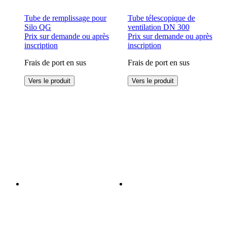
Tube de remplissage pour
Tube télescopique de
Silo QG
ventilation DN 300
Prix sur demande ou après
Prix sur demande ou après
inscription
inscription
Frais de port en sus
Frais de port en sus
Ce
Ce
Vers le produit
Vers le produit
produit
produit
a
a
plusieurs
plusieurs
variations.
variations.
Les
Les
options
options
peuvent
peuvent
être
être
choisies
choisies
sur
sur
la
la
page
page
du
du
produit
produit