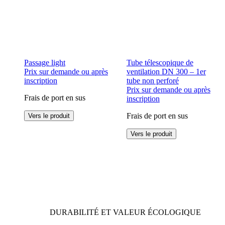
Passage light
Tube télescopique de
Prix sur demande ou après
ventilation DN 300 – 1er
inscription
tube non perforé
Prix sur demande ou après
Frais de port en sus
inscription
Ce
Frais de port en sus
Vers le produit
produit
a
Ce
Vers le produit
plusieurs
produit
variations.
a
Les
plusieurs
options
variations.
peuvent
Les
être
options
choisies
peuvent
sur
être
DURABILITÉ ET VALEUR ÉCOLOGIQUE
la
choisies
page
sur