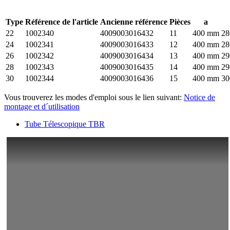
Type
Référence de l'article
Ancienne référence
Pièces
a
22
1002340
4009003016432
11
400 mm
2
24
1002341
4009003016433
12
400 mm
2
26
1002342
4009003016434
13
400 mm
2
28
1002343
4009003016435
14
400 mm
2
30
1002344
4009003016436
15
400 mm
3
Vous trouverez les modes d'emploi sous le lien suivant:
Notice de
montage et d´utilisation
Tube Télescopique TBR