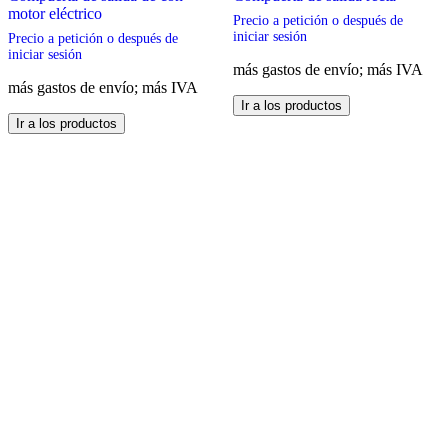
motor eléctrico
Precio a petición o después de
iniciar sesión
Precio a petición o después de
iniciar sesión
más gastos de envío; más IVA
más gastos de envío; más IVA
Este
Ir a los productos
Este
producto
Ir a los productos
producto
tiene
tiene
múltiples
múltiples
variantes.
variantes.
Las
Las
opciones
opciones
se
se
pueden
pueden
elegir
elegir
en
en
la
la
página
página
de
de
producto
producto