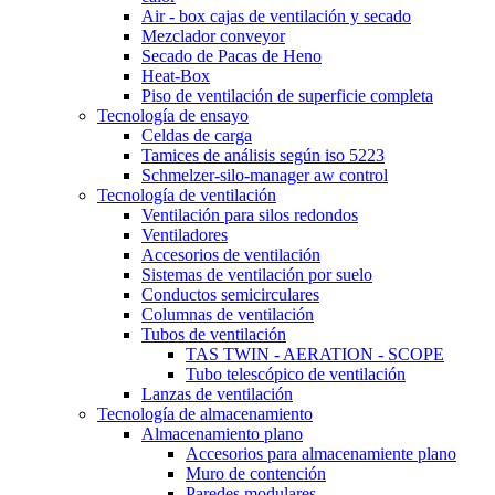
Air - box cajas de ventilación y secado
Mezclador conveyor
Secado de Pacas de Heno
Heat-Box
Piso de ventilación de superficie completa
Tecnología de ensayo
Celdas de carga
Tamices de análisis según iso 5223
Schmelzer-silo-manager aw control
Tecnología de ventilación
Ventilación para silos redondos
Ventiladores
Accesorios de ventilación
Sistemas de ventilación por suelo
Conductos semicirculares
Columnas de ventilación
Tubos de ventilación
TAS TWIN - AERATION - SCOPE
Tubo telescópico de ventilación
Lanzas de ventilación
Tecnología de almacenamiento
Almacenamiento plano
Accesorios para almacenamiente plano
Muro de contención
Paredes modulares