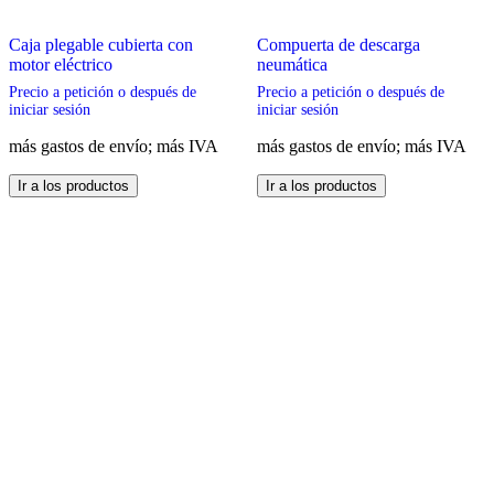
Caja plegable cubierta con
Compuerta de descarga
motor eléctrico
neumática
Precio a petición o después de
Precio a petición o después de
iniciar sesión
iniciar sesión
más gastos de envío; más IVA
más gastos de envío; más IVA
Este
Este
Ir a los productos
Ir a los productos
producto
producto
tiene
tiene
múltiples
múltiples
variantes.
variantes.
Las
Las
opciones
opciones
se
se
pueden
pueden
elegir
elegir
en
en
la
la
página
página
de
de
producto
producto