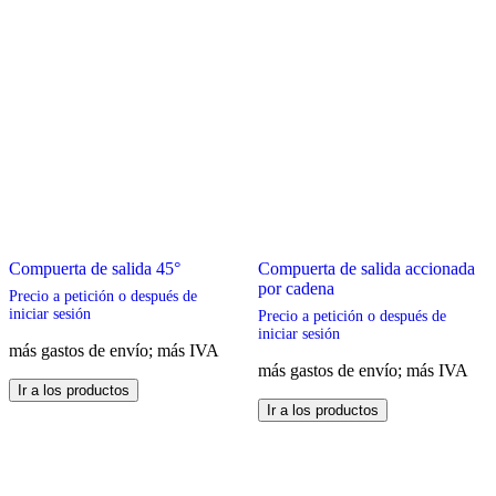
Compuerta de salida 45°
Compuerta de salida accionada
por cadena
Precio a petición o después de
iniciar sesión
Precio a petición o después de
iniciar sesión
más gastos de envío; más IVA
más gastos de envío; más IVA
Este
Ir a los productos
producto
Este
Ir a los productos
tiene
producto
múltiples
tiene
variantes.
múltiples
Las
variantes.