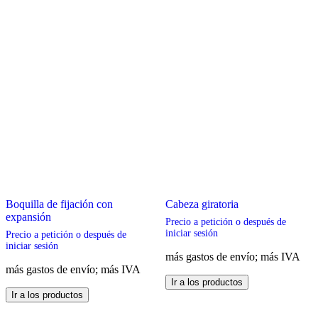
Boquilla de fijación con
Cabeza giratoria
expansión
Precio a petición o después de
iniciar sesión
Precio a petición o después de
iniciar sesión
más gastos de envío; más IVA
más gastos de envío; más IVA
Este
Ir a los productos
Este
producto
Ir a los productos
producto
tiene