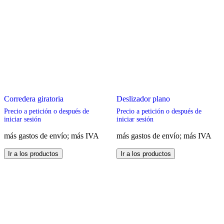
Corredera giratoria
Deslizador plano
Precio a petición o después de
Precio a petición o después de
iniciar sesión
iniciar sesión
más gastos de envío; más IVA
más gastos de envío; más IVA
Este
Este
Ir a los productos
Ir a los productos
producto
producto
tiene
tiene
múltiples
múltiples
variantes.
variantes.
Las
Las
opciones
opciones
se
se