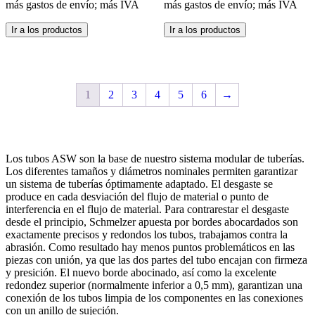
más gastos de envío; más IVA
más gastos de envío; más IVA
Este
Este
Ir a los productos
Ir a los productos
producto
producto
tiene
tiene
múltiples
múltiples
variantes.
variantes.
Las
Las
1
2
3
4
5
6
→
opciones
opciones
se
se
pueden
pueden
elegir
elegir
en
en
Los tubos ASW son la base de nuestro sistema modular de tuberías.
la
la
Los diferentes tamaños y diámetros nominales permiten garantizar
página
página
un sistema de tuberías óptimamente adaptado. El desgaste se
de
de
produce en cada desviación del flujo de material o punto de
producto
producto
interferencia en el flujo de material. Para contrarestar el desgaste
desde el principio, Schmelzer apuesta por bordes abocardados son
exactamente precisos y redondos los tubos, trabajamos contra la
abrasión. Como resultado hay menos puntos problemáticos en las
piezas con unión, ya que las dos partes del tubo encajan con firmeza
y presición. El nuevo borde abocinado, así como la excelente
redondez superior (normalmente inferior a 0,5 mm), garantizan una
conexión de los tubos limpia de los componentes en las conexiones
con un anillo de sujeción.