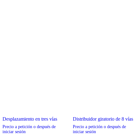
pueden
pueden
elegir
elegir
en
en
la
la
página
página
de
de
producto
producto
Desplazamiento en tres vías
Distribuidor giratorio de 8 vías
Precio a petición o después de
Precio a petición o después de
iniciar sesión
iniciar sesión