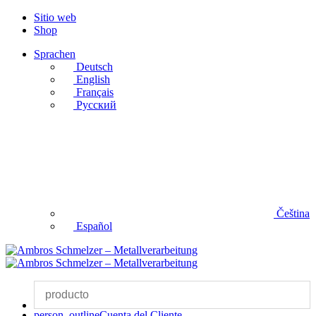
Sitio web
Shop
Sprachen
Deutsch
English
Français
Русский
Čeština
Español
person_outline
Cuenta del Cliente