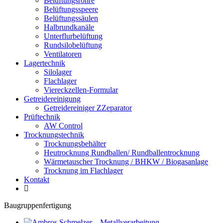
Belüftungsrohre
Belüftungsspeere
Belüftungssäulen
Halbrundkanäle
Unterflurbelüftung
Rundsilobelüftung
Ventilatoren
Lagertechnik
Silolager
Flachlager
Viereckzellen-Formular
Getreidereinigung
Getreidereiniger ZZeparator
Prüftechnik
AW Control
Trocknungstechnik
Trocknungsbehälter
Heutrocknung Rundballen/ Rundballentrocknung
Wärmetauscher Trocknung / BHKW / Biogasanlage
Trocknung im Flachlager
Kontakt
Baugruppenfertigung