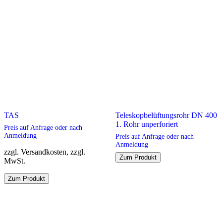
TAS
Teleskopbelüftungsrohr DN 400
1. Rohr unperforiert
Preis auf Anfrage oder nach
Anmeldung
Preis auf Anfrage oder nach
Anmeldung
zzgl. Versandkosten, zzgl.
Zum Produkt
MwSt.
Dieses
Zum Produkt
Produkt
weist
mehrere
Varianten
auf.