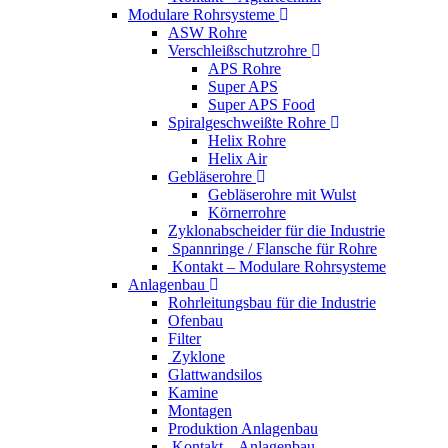
Modulare Rohrsysteme
ASW Rohre
Verschleißschutzrohre
APS Rohre
Super APS
Super APS Food
Spiralgeschweißte Rohre
Helix Rohre
Helix Air
Gebläserohre
Gebläserohre mit Wulst
Körnerrohre
Zyklonabscheider für die Industrie
Spannringe / Flansche für Rohre
Kontakt – Modulare Rohrsysteme
Anlagenbau
Rohrleitungsbau für die Industrie
Ofenbau
Filter
Zyklone
Glattwandsilos
Kamine
Montagen
Produktion Anlagenbau
Kontakt – Anlagenbau