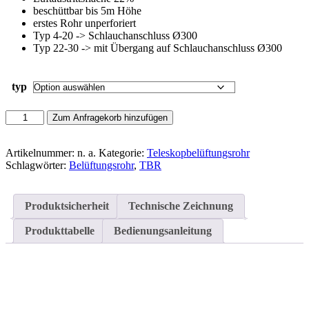
beschüttbar bis 5m Höhe
erstes Rohr unperforiert
Typ 4-20 -> Schlauchanschluss Ø300
Typ 22-30 -> mit Übergang auf Schlauchanschluss Ø300
typ
Teleskopbelüftungsrohr
Zum Anfragekorb hinzufügen
DN
300
1.
Artikelnummer:
n. a.
Kategorie:
Teleskopbelüftungsrohr
Rohr
Schlagwörter:
Belüftungsrohr
,
TBR
unperforiert
Menge
Produktsicherheit
Technische Zeichnung
Produkttabelle
Bedienungsanleitung