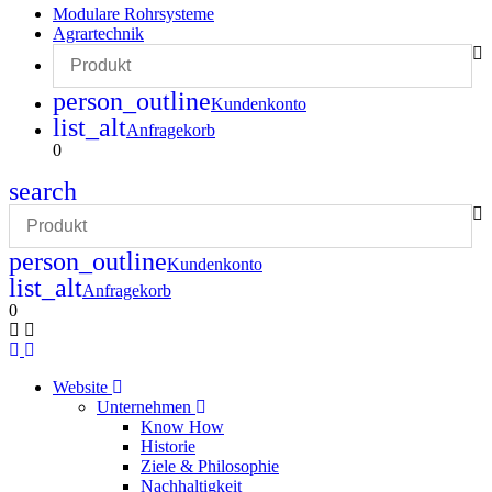
Modulare Rohrsysteme
Agrartechnik
person_outline
Kundenkonto
list_alt
Anfragekorb
0
search
person_outline
Kundenkonto
list_alt
Anfragekorb
0
Website
Unternehmen
Know How
Historie
Ziele & Philosophie
Nachhaltigkeit