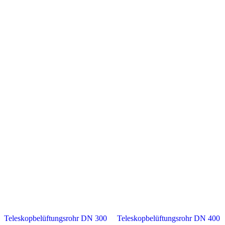
Die
Optionen
können
auf
der
Produktseite
gewählt
werden
Teleskopbelüftungsrohr DN 300
Teleskopbelüftungsrohr DN 400