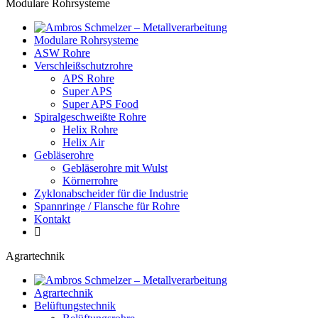
Modulare Rohrsysteme
Modulare Rohrsysteme
ASW Rohre
Verschleißschutzrohre
APS Rohre
Super APS
Super APS Food
Spiralgeschweißte Rohre
Helix Rohre
Helix Air
Gebläserohre
Gebläserohre mit Wulst
Körnerrohre
Zyklonabscheider für die Industrie
Spannringe / Flansche für Rohre
Kontakt
Agrartechnik
Agrartechnik
Belüftungstechnik