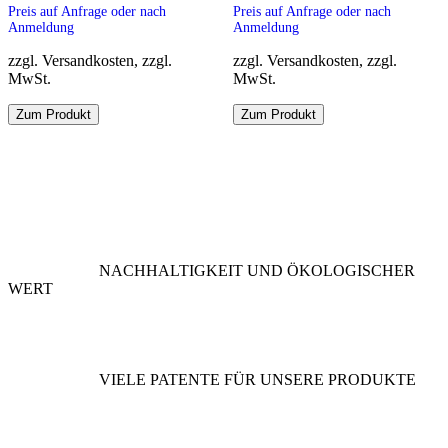
Preis auf Anfrage oder nach
Preis auf Anfrage oder nach
Anmeldung
Anmeldung
zzgl. Versandkosten, zzgl.
zzgl. Versandkosten, zzgl.
MwSt.
MwSt.
Dieses
Dieses
Zum Produkt
Zum Produkt
Produkt
Produkt
weist
weist
mehrere
mehrere
Varianten
Varianten
auf.
auf.
Die
Die
Optionen
Optionen
können
können
NACHHALTIGKEIT UND ÖKOLOGISCHER
auf
auf
WERT
der
der
Produktseite
Produktseite
gewählt
gewählt
werden
werden
VIELE PATENTE FÜR UNSERE PRODUKTE