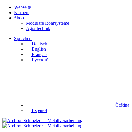
Webseite
Karriere
Shop
Modulare Rohrsysteme
Agrartechnik
Sprachen
Deutsch
English
Français
Русский
Čeština
Español