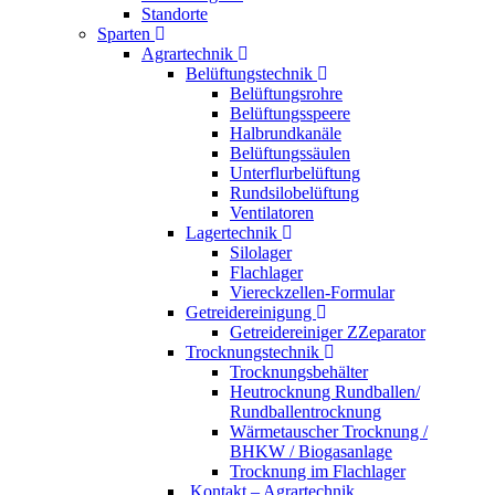
Standorte
Sparten
Agrartechnik
Belüftungstechnik
Belüftungsrohre
Belüftungsspeere
Halbrundkanäle
Belüftungssäulen
Unterflurbelüftung
Rundsilobelüftung
Ventilatoren
Lagertechnik
Silolager
Flachlager
Viereckzellen-Formular
Getreidereinigung
Getreidereiniger ZZeparator
Trocknungstechnik
Trocknungsbehälter
Heutrocknung Rundballen/
Rundballentrocknung
Wärmetauscher Trocknung /
BHKW / Biogasanlage
Trocknung im Flachlager
Kontakt – Agrartechnik