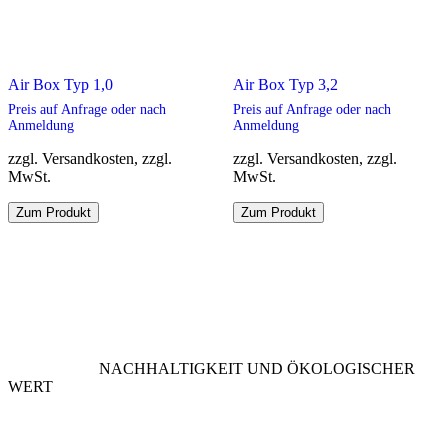
Air Box Typ 1,0
Air Box Typ 3,2
Preis auf Anfrage oder nach
Preis auf Anfrage oder nach
Anmeldung
Anmeldung
zzgl. Versandkosten, zzgl.
zzgl. Versandkosten, zzgl.
MwSt.
MwSt.
Dieses
Dieses
Zum Produkt
Zum Produkt
Produkt
Produkt
weist
weist
mehrere
mehrere
Varianten
Varianten
auf.
auf.
Die
Die
Optionen
Optionen
können
können
NACHHALTIGKEIT UND ÖKOLOGISCHER
auf
auf
WERT
der
der
Produktseite
Produktseite
gewählt
gewählt
werden
werden