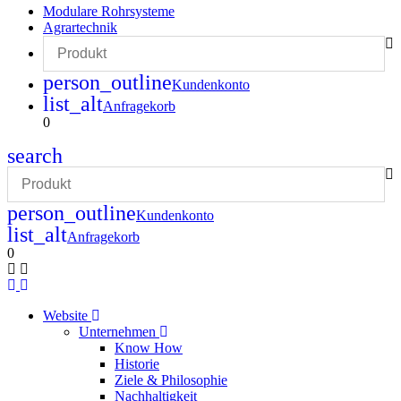
Modulare Rohrsysteme
Agrartechnik
person_outline
Kundenkonto
list_alt
Anfragekorb
0
search
person_outline
Kundenkonto
list_alt
Anfragekorb
0
Website
Unternehmen
Know How
Historie
Ziele & Philosophie
Nachhaltigkeit