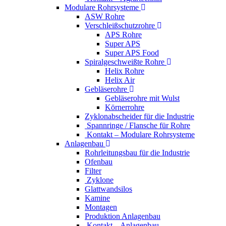
Modulare Rohrsysteme
ASW Rohre
Verschleißschutzrohre
APS Rohre
Super APS
Super APS Food
Spiralgeschweißte Rohre
Helix Rohre
Helix Air
Gebläserohre
Gebläserohre mit Wulst
Körnerrohre
Zyklonabscheider für die Industrie
Spannringe / Flansche für Rohre
Kontakt – Modulare Rohrsysteme
Anlagenbau
Rohrleitungsbau für die Industrie
Ofenbau
Filter
Zyklone
Glattwandsilos
Kamine
Montagen
Produktion Anlagenbau
Kontakt – Anlagenbau