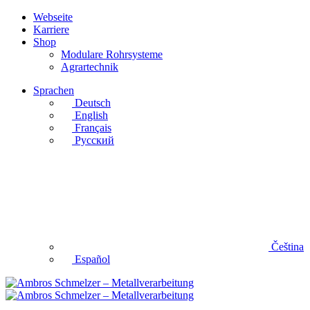
Webseite
Karriere
Shop
Modulare Rohrsysteme
Agrartechnik
Sprachen
Deutsch
English
Français
Русский
Čeština
Español