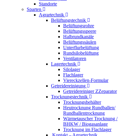
Standorte
Sparten
Agrartechnik
Belüftungstechnik
Belüftungsrohre
Belüftungsspeere
Halbrundkanäle
Belüftungssäulen
Unterflurbelüftung
Rundsilobelüftung
Ventilatoren
Lagertechnik
Silolager
Flachlager
Viereckzellen-Formular
Getreidereinigung
Getreidereiniger ZZeparator
Trocknungstechnik
Trocknungsbehälter
Heutrocknung Rundballen/
Rundballentrocknung
Wärmetauscher Trocknung /
BHKW / Biogasanlage
Trocknung im Flachlager
Kontakt – Agrartechnik