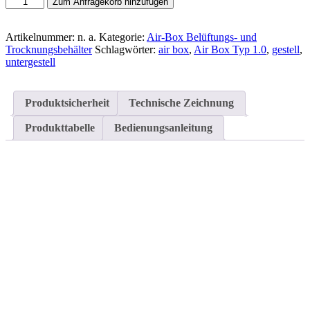
Zum Anfragekorb hinzufügen
für
Air
Box
Artikelnummer:
n. a.
Kategorie:
Air-Box Belüftungs- und
1,0
Trocknungsbehälter
Schlagwörter:
air box
,
Air Box Typ 1.0
,
gestell
,
Menge
untergestell
Produktsicherheit
Technische Zeichnung
Produkttabelle
Bedienungsanleitung