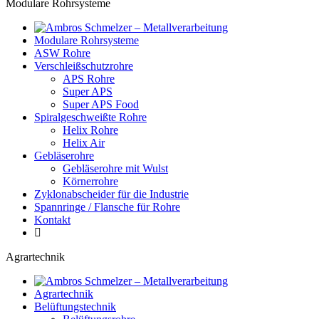
Modulare Rohrsysteme
Modulare Rohrsysteme
ASW Rohre
Verschleißschutzrohre
APS Rohre
Super APS
Super APS Food
Spiralgeschweißte Rohre
Helix Rohre
Helix Air
Gebläserohre
Gebläserohre mit Wulst
Körnerrohre
Zyklonabscheider für die Industrie
Spannringe / Flansche für Rohre
Kontakt
Agrartechnik
Agrartechnik
Belüftungstechnik