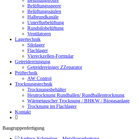
Belüftungsrohre
Belüftungsspeere
Belüftungssäulen
Halbrundkanäle
Unterflurbelüftung
Rundsilobelüftung
Ventilatoren
Lagertechnik
Silolager
Flachlager
Viereckzellen-Formular
Getreidereinigung
Getreidereiniger ZZeparator
Prüftechnik
AW Control
Trocknungstechnik
Trocknungsbehälter
Heutrocknung Rundballen/ Rundballentrocknung
Wärmetauscher Trocknung / BHKW / Biogasanlage
Trocknung im Flachlager
Kontakt
Baugruppenfertigung